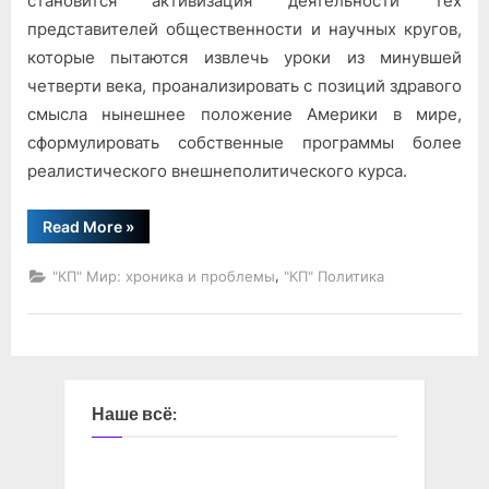
становится активизация деятельности тех
представителей общественности и научных кругов,
которые пытаются извлечь уроки из минувшей
четверти века, проанализировать с позиций здравого
смысла нынешнее положение Америки в мире,
сформулировать собственные программы более
реалистического внешнеполитического курса.
“В
Read More
»
духе
реализма”
,
"КП" Мир: хроника и проблемы
"КП" Политика
Наше всё: