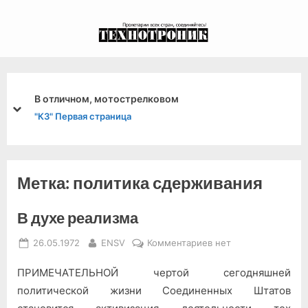
Skip
to
экспериментальный
content
канал связи из 1972
года, в 2022-й.
м
Беседа Ю. В. Андропова с Н. Г
prev
next
"МЭ" Третья страница
Метка:
политика сдерживания
В духе реализма
Posted
By
к
26.05.1972
ENSV
Комментариев
нет
on
записи
ПРИМЕЧАТЕЛЬНОЙ чертой сегодняшней
В
духе
политической жизни Соединенных Штатов
реализма