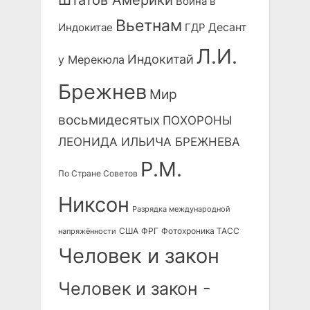
Штатов Америки
Война в
Вьетнам
Десант
Индокитае
ГДР
Л.И.
Индокитай
у Мерекюла
Брежнев
Мир
восьмидесятых
ПОХОРОНЫ
ЛЕОНИДА ИЛЬИЧА БРЕЖНЕВА
Р.М.
По Стране Советов
Никсон
Разрядка международной
США
ФРГ
Фотохроника ТАСС
напряжённости
Человек и закон
Человек и закон -