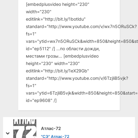
[embedplusvideo height="230"
width="230"
editlink="http://bit.ly/1botldu"
standard="http://www.youtube.com/v/wx7n5ORuSCk?
fs=1"
vars="ytid=wx7n5ORuSCk&width=850&height=850&st
id="ep5112" /] ...по области дожди,
местами грозы... [embedplusvideo
height="230" width="230"
editlink="http://bit.ly/1eX29Gb"
standard="http://www.youtube.com/v/6TzjliB5vjk?
fs=1"
vars="ytid=6TzjliB5vjk&width=850&height=850&star
id="ep9608" /]
Случай на озере
prev
next
"КЗ" Вторая страница