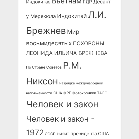
Вьетнам
Десант
Индокитае
ГДР
Л.И.
Индокитай
у Мерекюла
Брежнев
Мир
восьмидесятых
ПОХОРОНЫ
ЛЕОНИДА ИЛЬИЧА БРЕЖНЕВА
Р.М.
По Стране Советов
Никсон
Разрядка международной
США
ФРГ
Фотохроника ТАСС
напряжённости
Человек и закон
Человек и закон -
1972
визит президента США
ЭССР