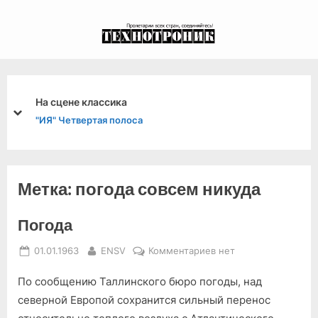
Skip
to
экспериментальный
content
канал связи из 1972
года, в 2022-й.
На сцене классика
prev
next
"ИЯ" Четвертая полоса
Метка:
погода совсем никуда
Погода
Posted
By
к
01.01.1963
ENSV
Комментариев
нет
on
записи
По сообщению Таллинского бюро погоды, над
Погода
северной Европой сохранится сильный перенос