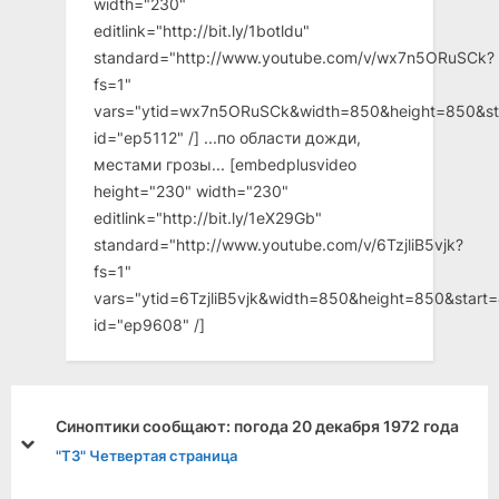
width="230"
editlink="http://bit.ly/1botldu"
standard="http://www.youtube.com/v/wx7n5ORuSCk?
fs=1"
vars="ytid=wx7n5ORuSCk&width=850&height=850&st
id="ep5112" /] ...по области дожди,
местами грозы... [embedplusvideo
height="230" width="230"
editlink="http://bit.ly/1eX29Gb"
standard="http://www.youtube.com/v/6TzjliB5vjk?
fs=1"
vars="ytid=6TzjliB5vjk&width=850&height=850&star
id="ep9608" /]
Синоптики сообщают: погода 20 декабря 1972 года
prev
next
"ТЗ" Четвертая страница