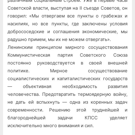
различным социальным строем. Уже в первые часы
и
Советской власти, выступая на II съезде Советов, он
безопасности
говорил: «Мы отвергаем все пункты о грабежах и
насилиях, но все пункты, где заключены условия
добрососедские и соглашения экономические, мы
радушно примем, мы их не можем отвергать».
Ленинским принципом мирного сосуществования
Коммунистическая партия Советского Союза
постоянно руководствуется в своей внешней
политике. Мирное сосуществование
социалистических и капиталистических государств
— объективная необходимость развития
человечества. Предотвратить термоядерную войну,
не дать ей вспыхнуть — одна из коренных задач
современности. Решению этой труднейшей и
благороднейшей задачи КПСС уделяет
исключительно много внимания и сил.