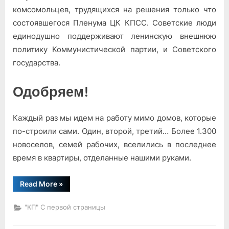
комсомольцев, трудящих­ся на решения только что
состоявшегося Пленума ЦК КПСС. Советские люди
единодушно поддерживают ленин­скую внешнюю
политику Коммунистической партии, и Советского
государства.
Одобряем!
Каждый раз мы идем на ра­боту мимо домов, которые
по-строили сами. Один, второй, третий… Более 1.300
новосе­лов, семей рабочих, вселились в последнее
время в квартиры, отделанные наши­ми руками.
“Последовательно,
Read More
»
принципиально!”
"КП" С первой страницы