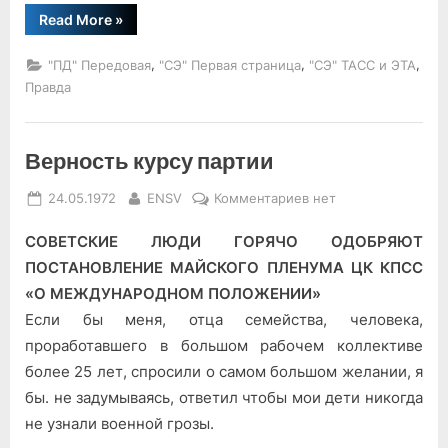
“На
Read More
»
благо
мира
и
,
,
,
"ПД" Передовая
"СЭ" Первая страница
"СЭ" ТАСС и ЭТА
безопасности”
Правда
Верность курсу партии
Posted
By
к
24.05.1972
ENSV
Комментариев
нет
on
записи
СОВЕТСКИЕ ЛЮДИ ГОРЯЧО ОДОБРЯЮТ
Верность
курсу
ПОСТАНОВЛЕНИЕ МАЙСКОГО ПЛЕНУМА ЦК КПСС
партии
«О МЕЖДУНАРОДНОМ ПОЛОЖЕНИИ»
Если бы меня, отца семейства, человека,
проработавшего в большом рабочем коллективе
более 25 лет, спросили о самом большом желании, я
бы. не задумываясь, ответил чтобы мои дети никогда
не узнали военной грозы.