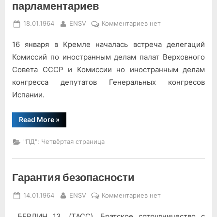
парламентариев
Posted
By
к
18.01.1964
ENSV
Комментариев
нет
on
записи
16 января в Кремле началась встреча делегаций
Встреча
советских
Комиссий по иностранным делам палат Верховного
и
Совета СССР и Комиссии но иностранным делам
испанских
конгресса депутатов Генеральных конгресов
парламентариев
Испании.
“Встреча
Read More
»
советских
и
испанских
"ПД": Четвёртая страница
парламентариев”
Гарантия безопасности
Posted
By
к
14.01.1964
ENSV
Комментариев
нет
on
записи
БЕРЛИН 13. (ТАСС). Братское сотрудничество с
Гарантия