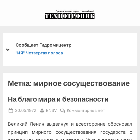
Skip
to
экспериментальный
content
канал связи из 1972
года, в 2022-й.
Сообщает Гидромицентр
prev
next
"ИЯ" Четвертая полоса
Метка:
мирное сосуществование
На благо мира и безопасности
Posted
By
к
30.05.1972
ENSV
Комментариев
нет
on
записи
Великий Ленин выдвинул и всесторонне обосновал
На
благо
принцип мирного сосуществования государств с
мира