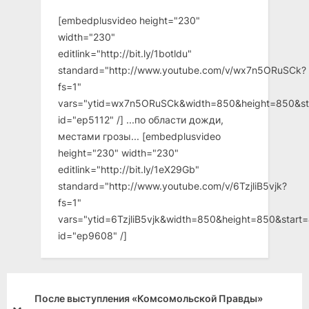
[embedplusvideo height="230"
width="230"
editlink="http://bit.ly/1botldu"
standard="http://www.youtube.com/v/wx7n5ORuSCk?
fs=1"
vars="ytid=wx7n5ORuSCk&width=850&height=850&st
id="ep5112" /] ...по области дожди,
местами грозы... [embedplusvideo
height="230" width="230"
editlink="http://bit.ly/1eX29Gb"
standard="http://www.youtube.com/v/6TzjliB5vjk?
fs=1"
vars="ytid=6TzjliB5vjk&width=850&height=850&star
id="ep9608" /]
После выступления «Комсомольской Правды»