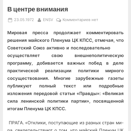
В центре внимания
Posted
By
к
23.05.1972
ENSV
Комментариев
нет
on
записи
Мировая пресса продолжа­ет комментировать
В
центре
реше­ния майского Пленума ЦК КПСС, отмечая, что
внимания
Совет­ский Союз активно и после­довательно
осуществляет свою внешнеполитическую
программу, добивается важ­ных побед в деле
практиче­ской реализации политики мирного
сосуществования. Многие зарубежные газеты
публикуют полный текст или подробные
изложения пере­довой статьи «Правды»: «Ве­ликая
сила ленинской поли­тики партии», посвященной
итогам Пленума ЦК КПСС.
ПРАГА. «Отклики, посту­пающие из разных стран ми­
ра, свидетельствуют о том, что майский Пленум ЦК