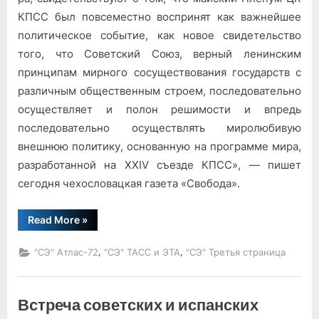
КПСС был повсеместно вос­принят как важнейшее
по­литическое событие, как но­вое свидетельство
того, что Советский Союз, верный ле­нинским
принципам мирного сосуществования государств с
различным общественным строем, последовательно
осу­ществляет и полон решимости и впредь
последовательно осуществлять миролюбивую
внешнюю политику, основан­ную на программе мира,
раз­работанной на XXIV съезде КПСС», — пишет
сегодня че­хословацкая газета «Свобо­да».
“В
Read More
»
центре
внимания”
,
,
"СЭ" Атлас-72
"СЭ" ТАСС и ЭТА
"СЭ" Третья страница
Встреча советских и испанских