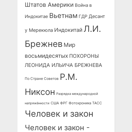
Штатов Америки
Война в
Вьетнам
Десант
Индокитае
ГДР
Л.И.
Индокитай
у Мерекюла
Брежнев
Мир
восьмидесятых
ПОХОРОНЫ
ЛЕОНИДА ИЛЬИЧА БРЕЖНЕВА
Р.М.
По Стране Советов
Никсон
Разрядка международной
США
ФРГ
Фотохроника ТАСС
напряжённости
Человек и закон
Человек и закон -