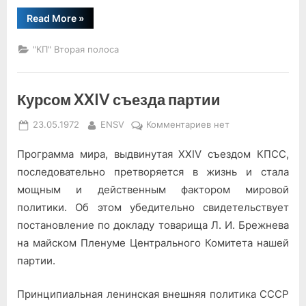
“Верность
Read More
»
курсу
партии”
"КП" Вторая полоса
Курсом XXIV съезда партии
Posted
By
к
23.05.1972
ENSV
Комментариев
нет
on
записи
Программа мира, выдвину­тая XXIV съездом КПСС,
Курсом
XXIV
последовательно претворяет­ся в жизнь и стала
съезда
мощным и действенным фактором мировой
партии
политики. Об этом убедительно свидетельствует
постановление по докладу товарища Л. И. Брежнева
на майском Пленуме Централь­ного Комитета нашей
пар­тии.
Принципиальная ленин­ская внешняя политика СССР