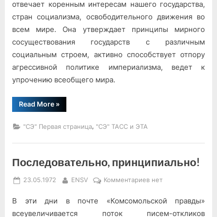
отвечает коренным интересам нашего государст­ва,
стран социализма, осво­бодительного движения во
всем мире. Она утверждает принципы мирного
сосущест­вования государств с раз­личным
социальным строем, активно способствует отпору
агрессивной политике импе­риализма, ведет к
упроче­нию всеобщего мира.
“Курсом
Read More
»
XXIV
съезда
партии”
,
"СЭ" Первая страница
"СЭ" ТАСС и ЭТА
Последовательно, принципиально!
Posted
By
к
23.05.1972
ENSV
Комментариев
нет
on
записи
В эти дни в почте «Комсомольской правды»
Последовательно,
принципиально!
всеувеличивается поток писем-откликов