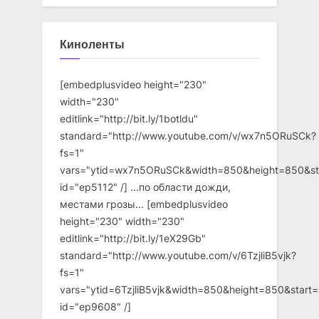
Киноленты
[embedplusvideo height="230"
width="230"
editlink="http://bit.ly/1botldu"
standard="http://www.youtube.com/v/wx7n5ORuSCk?
fs=1"
vars="ytid=wx7n5ORuSCk&width=850&height=850&st
id="ep5112" /] ...по области дожди,
местами грозы... [embedplusvideo
height="230" width="230"
editlink="http://bit.ly/1eX29Gb"
standard="http://www.youtube.com/v/6TzjliB5vjk?
fs=1"
vars="ytid=6TzjliB5vjk&width=850&height=850&star
id="ep9608" /]