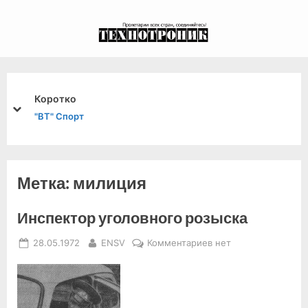
Skip
to
экспериментальный
content
канал связи из 1972
года, в 2022-й.
Коротко
prev
next
"ВТ" Спорт
Метка:
милиция
Инспектор уголовного розыска
Posted
By
к
28.05.1972
ENSV
Комментариев
нет
on
записи
Инспектор
уголовного
розыска