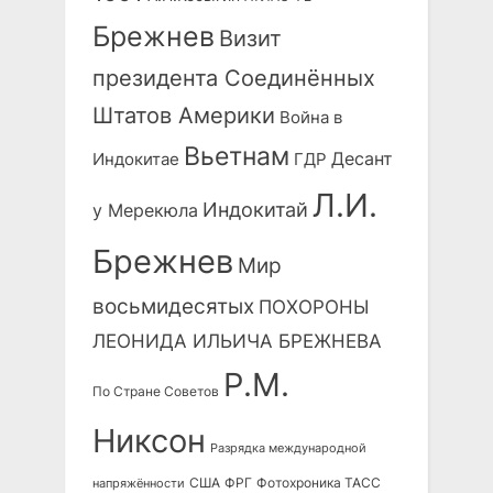
Брежнев
Визит
президента Соединённых
Штатов Америки
Война в
Вьетнам
Десант
Индокитае
ГДР
Л.И.
Индокитай
у Мерекюла
Брежнев
Мир
восьмидесятых
ПОХОРОНЫ
ЛЕОНИДА ИЛЬИЧА БРЕЖНЕВА
Р.М.
По Стране Советов
Никсон
Разрядка международной
США
ФРГ
Фотохроника ТАСС
напряжённости