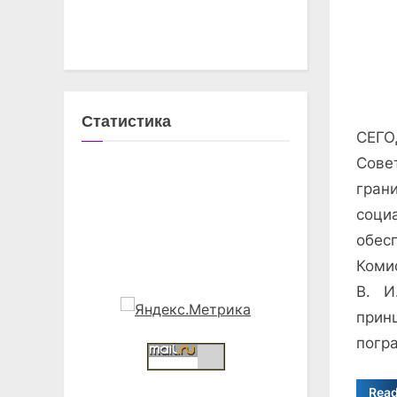
on
Статистика
СЕГ
Сове
гра
соц
обес
Коми
В. И
прин
погра
Rea