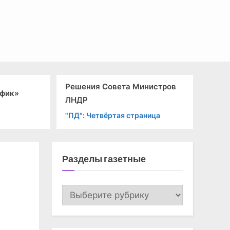
Решения Совета Министров
афик»
ЛНДР
"ПД": Четвёртая страница
Разделы газетные
Разделы
газетные