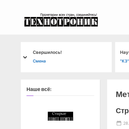
Skip
to
content
эксперимента
Свершилось!
Нау
prev
next
Смена
"КЗ"
Наше всё:
Ме
Стр
Po
28