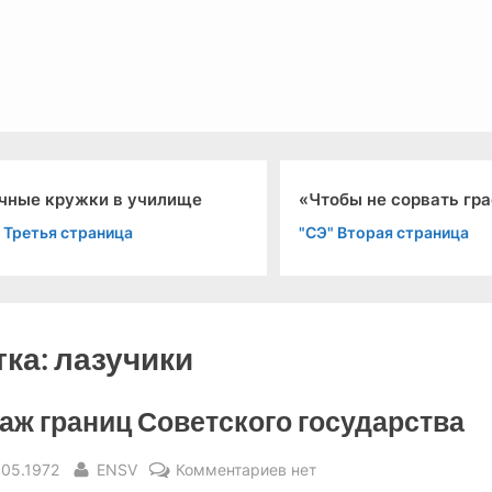
льный канал связи из 1972 года, в 2022-й.
чные кружки в училище
«Чтобы не сорвать гр
 Третья страница
"СЭ" Вторая страница
тка:
лазучики
аж границ Советского государства
sted
By
к
.05.1972
ENSV
Комментариев
нет