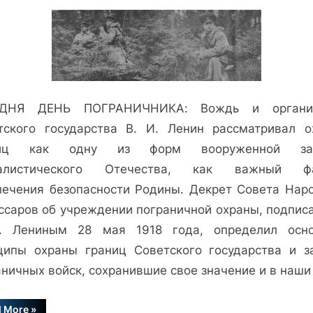
записи
Страж
границ
Советского
государства
ОДНЯ ДЕНЬ ПОГРАНИЧНИКА: Вождь и организ
тского государства В. И. Ленин рассматривал о
ниц как одну из форм вооруженной за
иалистического Отечества, как важный фа
печения безопасности Родины. Декрет Совета Нар
ссаров об учреждении пограничной охраны, подпис
. Лениным 28 мая 1918 года, определил осн
ципы охраны границ Советского государства и з
ничных войск, сохранившие свое значение и в наши
“Страж
d More
»