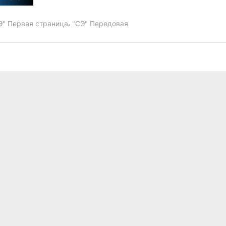
границ
Советского
государства”
,
Э" Первая страница
"СЭ" Передовая