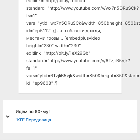
editlink="http://bit.ly/1botldu"
standard="http://www.youtube.com/v/wx7n5ORuSCk?
fs=1"
vars="ytid=wx7n5ORuSCk&width=850&height=850&st
id="ep5112" /] ...по области дожди,
местами грозы... [embedplusvideo
height="230" width="230"
editlink="http://bit.ly/1eX29Gb"
standard="http://www.youtube.com/v/6TzjliB5vjk?
fs=1"
vars="ytid=6TzjliB5vjk&width=850&height=850&star
id="ep9608" /]
Идём по 60-му!
prev
next
"КП" Передовица