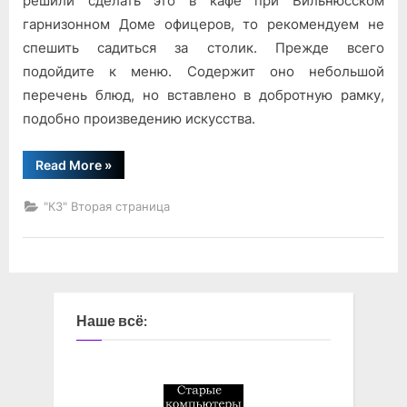
решили сделать это в кафе при Вильнюсском
гарнизонном Доме офицеров, то рекомендуем не
спешить садиться за столик. Прежде всего
подойдите к меню. Содержит оно небольшой
перечень блюд, но вставлено в добротную рамку,
подобно произведению искусства.
“«Кафе
Read More
»
—
заправочная»”
"КЗ" Вторая страница
Наше всё: