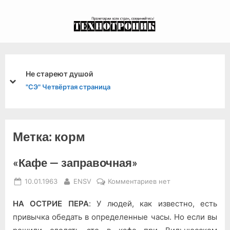
Skip
to
экспериментальный
content
канал связи из 1972
года, в 2022-й.
Не стареют душой
prev
next
"СЭ" Четвёртая страница
Метка:
корм
«Кафе — заправочная»
Posted
By
к
10.01.1963
ENSV
Комментариев
нет
on
записи
НА ОСТРИЕ ПЕРА
: У людей, как известно, есть
«Кафе
—
привычка обедать в определенные часы. Но если вы
заправочная»