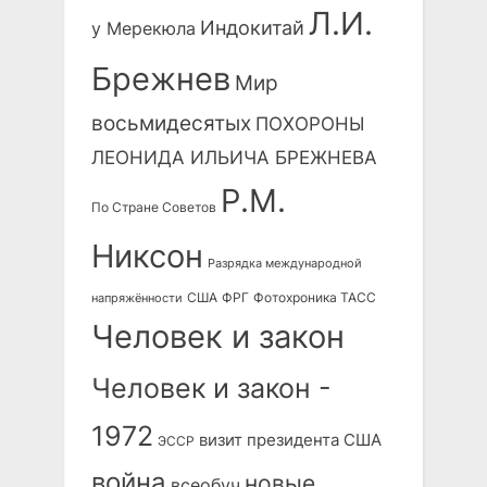
Л.И.
Индокитай
у Мерекюла
Брежнев
Мир
восьмидесятых
ПОХОРОНЫ
ЛЕОНИДА ИЛЬИЧА БРЕЖНЕВА
Р.М.
По Стране Советов
Никсон
Разрядка международной
США
ФРГ
Фотохроника ТАСС
напряжённости
Человек и закон
Человек и закон -
1972
визит президента США
ЭССР
война
новые
всеобуч