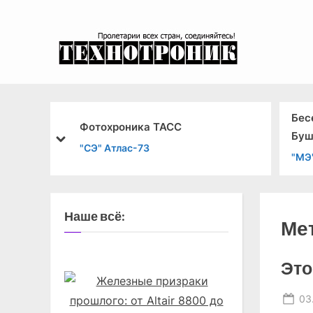
Skip
to
content
эксперимента
Бес
тала
Фотохроника ТАСС
Бу
prev
next
лемы
"СЭ" Атлас-73
"МЭ
Наше всё:
Ме
Это
Po
03