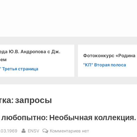
льный канал связи из 1972 года, в 2022-й.
еда Ю.В. Андропова с Дж.
Фотоконкурс «Родина
шем
"КП" Вторая полоса
" Третья страница
тка:
запросы
 любопытно: Необычная коллекция.
sted
By
к
.03.1969
ENSV
Комментариев
нет