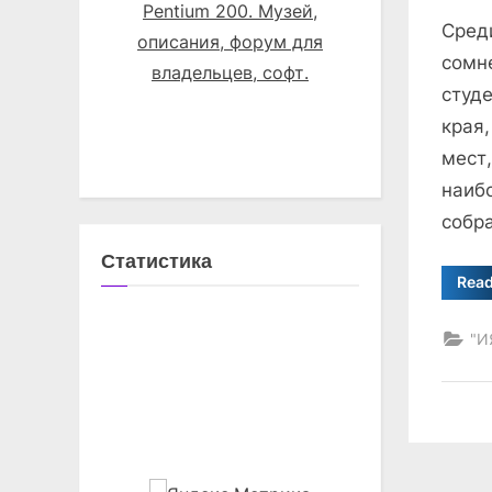
on
Сред
сомн
студе
края,
мест,
наибо
собра
Статистика
Rea
"И