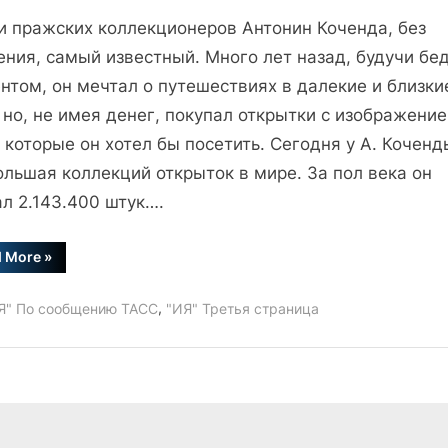
записи
и пражских коллекционеров Антонин Коченда, без
Это
любопытно:
ения, самый известный. Много лет назад, будучи б
Необычная
нтом, он мечтал о путешествиях в далекие и близки
коллекция.
 но, не имея денег, покупал открытки с изображени
 которые он хотел бы посетить. Сегодня у А. Кочен
льшая коллекций открыток в мире. За пол века он
л 2.143.400 штук….
“Это
d More
»
любопытно:
Необычная
коллекция.”
,
Я" По сообщению ТАСС
"ИЯ" Третья страница