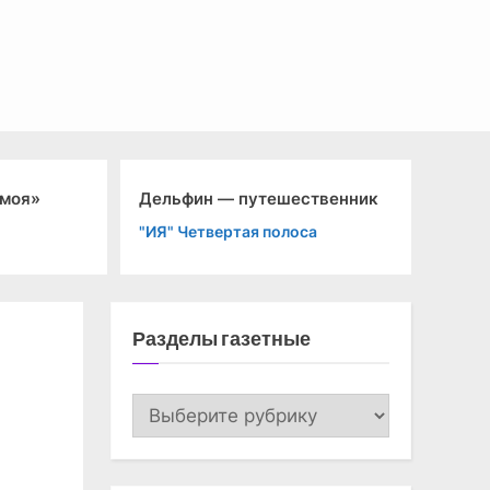
Го
 моя»
Дельфин — путешественник
Д
"ИЯ" Четвертая полоса
"К
Разделы газетные
Разделы
газетные