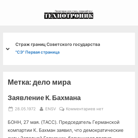
Skip
to
экспериментальный
content
канал связи из 1972
года, в 2022-й.
Страж границ Советского государства
prev
next
"СЭ" Первая страница
Метка:
дело мира
Заявление К. Бахмана
Posted
By
к
28.05.1972
ENSV
Комментариев
нет
on
записи
БОНН, 27 мая. (ТАСС). Председатель Германской
Заявление
К.
компартии К. Бахман заявил, что демократические
Бахмана