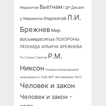
Вьетнам
Десант
Индокитае
ГДР
Л.И.
Индокитай
у Мерекюла
Брежнев
Мир
восьмидесятых
ПОХОРОНЫ
ЛЕОНИДА ИЛЬИЧА БРЕЖНЕВА
Р.М.
По Стране Советов
Никсон
Разрядка международной
США
ФРГ
Фотохроника ТАСС
напряжённости
Человек и закон
Человек и закон -