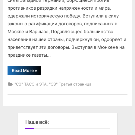
силы Западной Германии, борющиеся против
противников разрядки напряженности и мира,
одержали историческую победу. Вступили в силу
законы о ратификации договоров, подписанных в
Москве и Варшаве, Подавляющее большинство
населения нашей страны, подчеркнул он, одобряет и
приветствует эти договоры. Выступая в Мюнхене на
празднике газеты…
“Заявление
Read More
»
К.
Бахмана”
,
"СЭ" ТАСС и ЭТА
"СЭ" Третья страница
Наше всё: