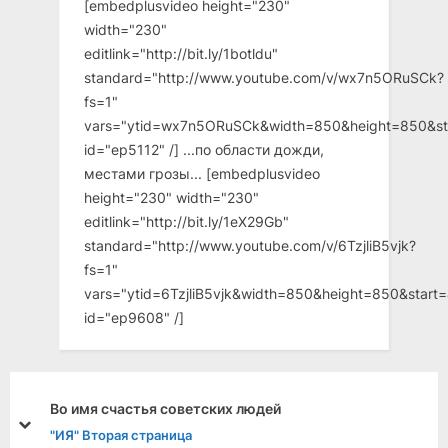
[embedplusvideo height="230"
width="230"
editlink="http://bit.ly/1botldu"
standard="http://www.youtube.com/v/wx7n5ORuSCk?
fs=1"
vars="ytid=wx7n5ORuSCk&width=850&height=850&st
id="ep5112" /] ...по области дожди,
местами грозы... [embedplusvideo
height="230" width="230"
editlink="http://bit.ly/1eX29Gb"
standard="http://www.youtube.com/v/6TzjliB5vjk?
fs=1"
vars="ytid=6TzjliB5vjk&width=850&height=850&star
id="ep9608" /]
Во имя счастья советских людей
prev
next
"ИЯ" Вторая страница