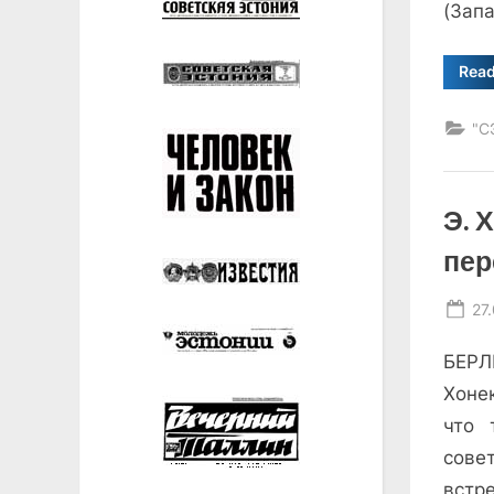
(Зап
Rea
"С
Э. 
пер
Po
27
on
БЕРЛ
Хоне
что 
сове
встр