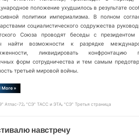
переговорах
ународное положение ухудшилось в результате осо
ссивной политики империализма. В полном согла
дарствами социалистического содружества руковод
тского Союза проводят беседы с президентом
ы найти возможности к разрядке междунар
яженности, ликвидировать конфронтацию 
ичных форм сотрудничества и тем самым предотвр
ность третьей мировой войны.
“Э.
d More
»
Хоннекер
о
советско-
,
,
Э" Атлас-72
"СЭ" ТАСС и ЭТА
"СЭ" Третья страница
американских
переговорах”
тивалю навстречу