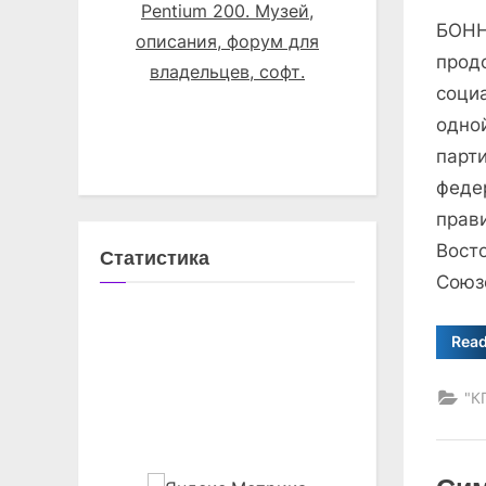
on
БОНН
прод
соци
одно
парт
федер
прав
Вост
Статистика
Союз
Rea
"К