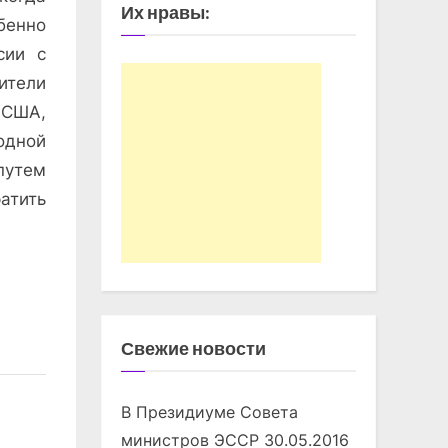
Их нравы:
бенно
сии с
ители
 США,
одной
путем
атить
Свежие новости
В Президиуме Совета
министров ЭССР
30.05.2016