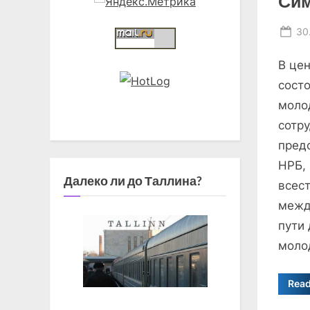
Сим
Po
30
on
В це
сост
моло
сотр
пред
НРБ, 
Далеко ли до Таллина?
всес
межд
пути
моло
Rea