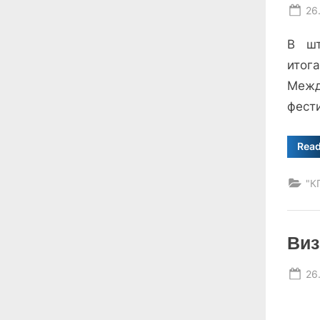
Po
26
on
В шт
ито
Межд
фест
Rea
"К
Виз
Po
26
on