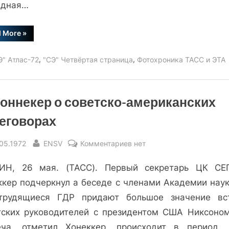
адная…
“На
d More
»
строительстве
газопровода
в
,
,
Э" Атлас-72
"СЭ" Четвёртая страница
Фотохроника ТАСС и ЭТА
районе
Нитры”
Хоннекер о советско-американских
еговорах
sted
By
к
.05.1972
ENSV
Комментариев
нет
записи
ИН, 26 мая. (ТАСС). Первый секретарь ЦК СЕ
Э.
Хоннекер
ккер подчеркнул а беседе с членами Академии наук
о
трудящиеся ГДР придают большое значение вс
советско-
тских руководителей с президентом США Никсоном
американских
еча, отметил Хонеккер, происходит в период, 