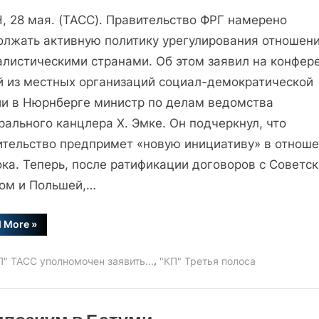
записи
, 28 мая. (ТАСС). Правительство ФРГ намерено
Заявление
X.
олжать активную политику урегулирования отношени
Эмке
алистическими странами. Об этом заявил на конфер
й из местных организаций социал-демократической
ии в Нюрнберге министр по делам ведомства
ального канцлера X. Эмке. Он подчеркнул, что
ительство предпримет «новую инициативу» в отнош
ока. Теперь, после ратификации договоров с Советс
ом и Польшей,…
“Заявление
d More
»
X.
Эмке”
,
П" ТАСС уполномочен заявить...
"КП" Третья полоса