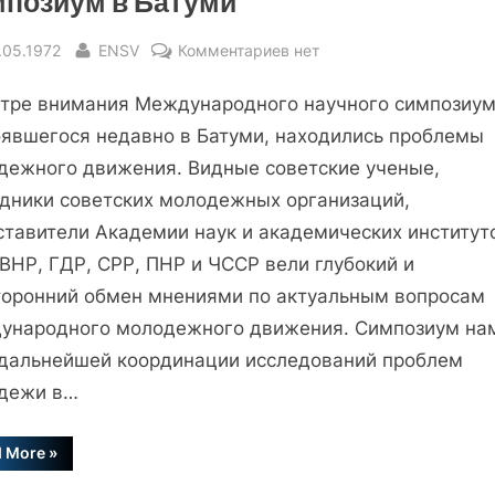
позиум в Батуми
sted
By
к
.05.1972
ENSV
Комментариев
нет
записи
нтре внимания Международного научного симпозиум
Симпозиум
в
оявшегося недавно в Батуми, находились проблемы
Батуми
дежного движения. Видные советские ученые,
удники советских молодежных организаций,
ставители Академии наук и академических институт
ВНР, ГДР, СРР, ПНР и ЧССР вели глубокий и
торонний обмен мнениями по актуальным вопросам
ународного молодежного движения. Симпозиум на
 дальнейшей координации исследований проблем
дежи в…
“Симпозиум
d More
»
в
Батуми”