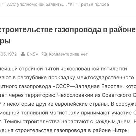
,
П" ТАСС уполномочен заявить...
"КП" Третья полоса
строительстве газопровода в районе
тры
sted
By
к
.05.1972
ENSV
Комментариев
нет
записи
нейшей стройной пятой чехословацкой пятилетки
На
строительстве
вают в республике прокладку межгосударственного
газопровода
зитного газопровода «СССР—Западная Европа», кот
в
дет через территорию Чехословакии из Советского 
районе
Р и некоторые другие европейские страны. В сооруж
Нитры
 мощной топливной магистрали принимают участие 
Р. Темпы строительства нарастают с каждым днем. 
ке: на строительстве газопровода в районе Нитры