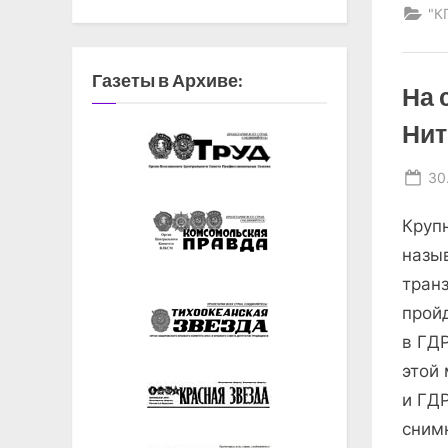
"К
Газеты в Архиве:
На 
Ни
Po
30
on
Круп
назы
тран
прой
в ГД
этой
и ГД
сним