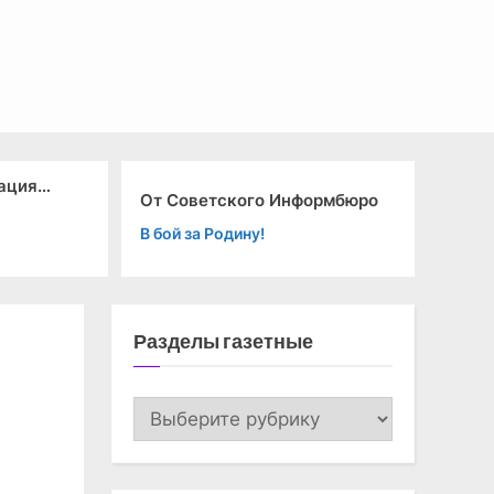
ация…
От Советского Информбюро
С
В бой за Родину!
"С
Разделы газетные
Разделы
газетные