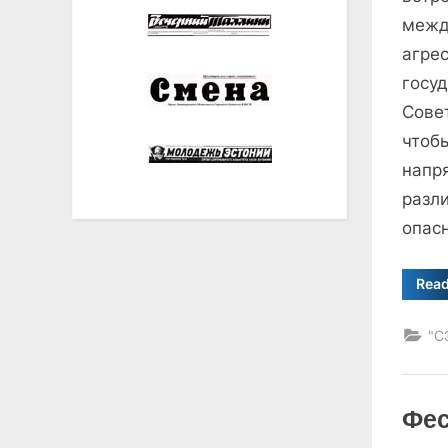
межд
агре
госу
Сове
чтоб
напр
разл
опас
Rea
"С
Фес