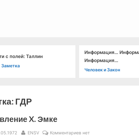
льный канал связи из 1972 года, в 2022-й.
Информация… Информ
ти с полей: Таллин
Информация…
" Заметка
Человек и Закон
тка:
ГДР
вление X. Эмке
sted
By
к
.05.1972
ENSV
Комментариев
нет