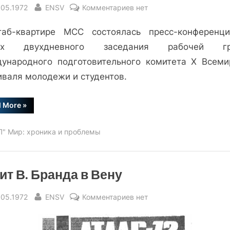
sted
By
к
.05.1972
ENSV
Комментариев
нет
записи
аб-квартире МСС состоялась пресс-конференц
Фестивалю
навстречу
гах двухдневного заседания рабочей гр
ународного подготовительного комитета X Всеми
иваля молодежи и студентов.
“Фестивалю
d More
»
навстречу”
П" Мир: хроника и проблемы
ит В. Бранда в Вену
sted
By
к
.05.1972
ENSV
Комментариев
нет
записи
Визит