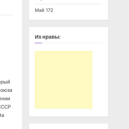
Май 172
Их нравы:
орый
Союза
ении
СССР
На