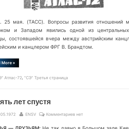
В.
Бранда
в
. 25 мая. (ТАСС). Вопросы развития отношений 
Вену
оком и Западом явились одной из центральны
ды, состоявшейся вчера между австрийским канц
рейским и канцлером ФРГ В. Брандтом.
“Визит
d More
»
В.
Бранда
в
,
Э" Атлас-72
"СЭ" Третья страница
Вену”
ять лет спустя
sted
By
к
.05.1972
ENSV
Комментариев
нет
записи
ЬЯ — ДРУЗЬЯМ:
Не так давно в Большом зале Кие
Десять