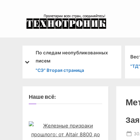
Skip
to
content
эксперимента
По следам неопубликованных
Вес
писем
prev
next
"ТД
"СЭ" Вторая страница
Наше всё:
Ме
Зая
Po
30