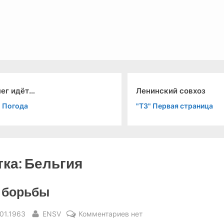
льный канал связи из 1972 года, в 2022-й.
нег идёт…
Ленинский совхоз
" Погода
"ТЗ" Первая страница
тка:
Бельгия
 борьбы
sted
By
к
.01.1963
ENSV
Комментариев
нет