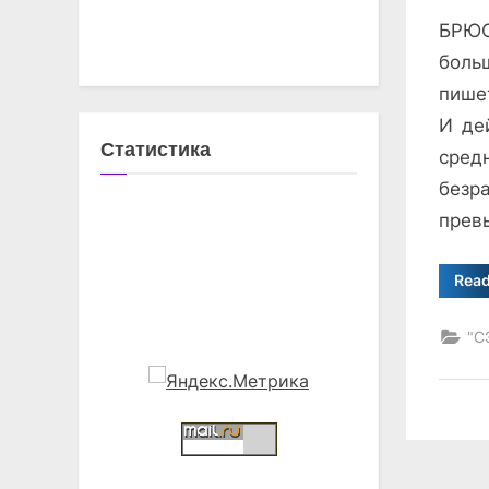
on
БРЮС
боль
пишет
И де
Статистика
сред
безр
прев
Rea
"С