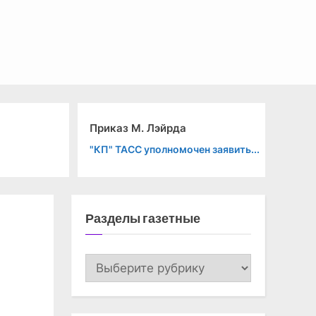
Приказ М. Лэйрда
Ка
"КП" ТАСС уполномочен заявить...
Ве
Разделы газетные
Разделы
газетные