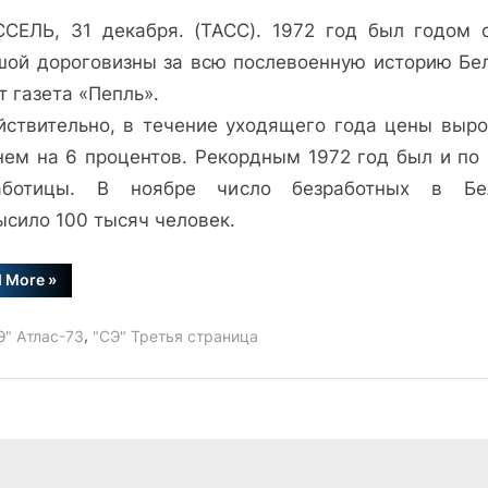
записи
СЕЛЬ, 31 декабря. (ТАСС). 1972 год был годом 
Год
борьбы
шой дороговизны за всю послевоенную историю Бел
 газета «Пепль».
йствительно, в течение уходящего года цены выро
нем на 6 процентов. Рекордным 1972 год был и по 
аботицы. В ноябре число безработных в Бе
ысило 100 тысяч человек.
“Год
d More
»
борьбы”
,
Э" Атлас-73
"СЭ" Третья страница