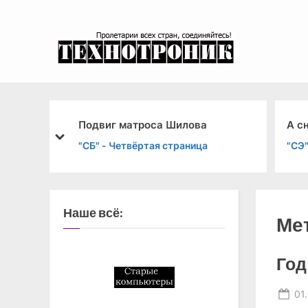
Skip
to
content
эксперимента
а
Подвиг матроса Шилова
А с
prev
next
"СБ" - Четвёртая страница
"СЭ
Наше всё:
Ме
Год
Po
01