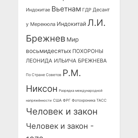
Вьетнам
Десант
Индокитае
ГДР
Л.И.
Индокитай
у Мерекюла
Брежнев
Мир
восьмидесятых
ПОХОРОНЫ
ЛЕОНИДА ИЛЬИЧА БРЕЖНЕВА
Р.М.
По Стране Советов
Никсон
Разрядка международной
США
ФРГ
Фотохроника ТАСС
напряжённости
Человек и закон
Человек и закон -