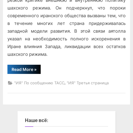
резкой критике внешнюю и внутреннюю политику
шахского режима. Он подчеркнул, что пороки
современного иранского общества вызваны тем, что
в течение многих лет страна придерживалась
западной модели развития. В этой связи аятолла
указал на необходимость полного искоренения в
Иране влияния Запада, ликвидации всех остатков
шахского рижима.
“За
Read More
»
коренное
переустройство”
,
"ИЯ" По сообщению ТАСС
"ИЯ" Третья страница
Наше всё: