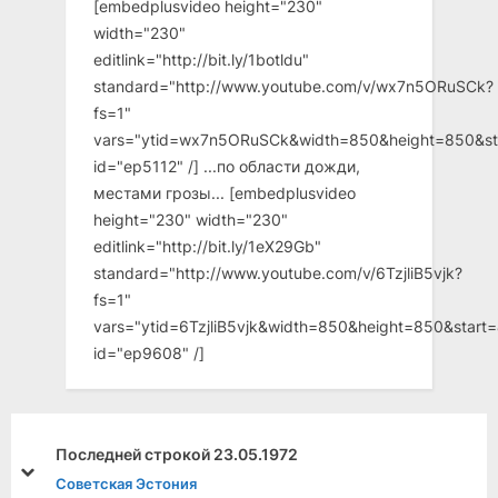
[embedplusvideo height="230"
width="230"
editlink="http://bit.ly/1botldu"
standard="http://www.youtube.com/v/wx7n5ORuSCk?
fs=1"
vars="ytid=wx7n5ORuSCk&width=850&height=850&st
id="ep5112" /] ...по области дожди,
местами грозы... [embedplusvideo
height="230" width="230"
editlink="http://bit.ly/1eX29Gb"
standard="http://www.youtube.com/v/6TzjliB5vjk?
fs=1"
vars="ytid=6TzjliB5vjk&width=850&height=850&star
id="ep9608" /]
Последней строкой 23.05.1972
prev
next
Советская Эстония