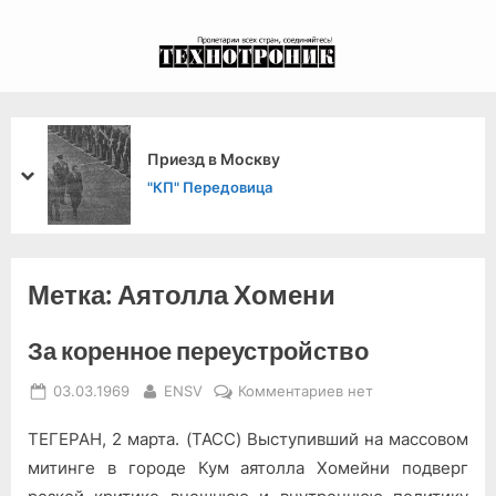
Skip
to
экспериментальный
content
канал связи из 1972
года, в 2022-й.
Приезд в Москву
prev
next
"КП" Передовица
Метка:
Аятолла Хомени
За коренное переустройство
Posted
By
к
03.03.1969
ENSV
Комментариев
нет
on
записи
ТЕГЕРАН, 2 марта. (ТАСС) Выступивший на массовом
За
коренное
митинге в городе Кум аятолла Хомейни подверг
переустройство