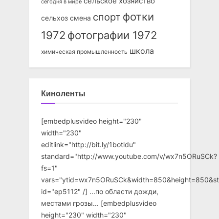
сельское хозяйство
сегодня в мире
фотки
спорт
сельхоз
смена
1972
фотографии 1972
школа
химическая промышленность
Киноленты
[embedplusvideo height="230"
width="230"
editlink="http://bit.ly/1botldu"
standard="http://www.youtube.com/v/wx7n5ORuSCk?
fs=1"
vars="ytid=wx7n5ORuSCk&width=850&height=850&st
id="ep5112" /] ...по области дожди,
местами грозы... [embedplusvideo
height="230" width="230"