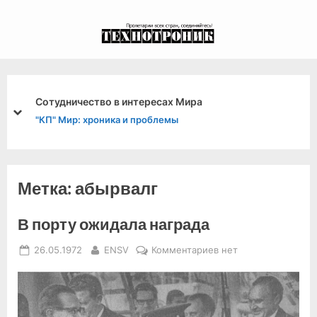
Skip
to
экспериментальный
content
канал связи из 1972
года, в 2022-й.
Сотудничество в интересах Мира
prev
next
"КП" Мир: хроника и проблемы
Метка:
абырвалг
В порту ожидала награда
Posted
By
к
26.05.1972
ENSV
Комментариев
нет
on
записи
В
порту
ожидала