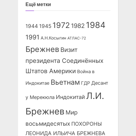
Ещё метки
1984
1972
1982
1944
1945
1991
А.Н.Косыгин
АТЛАС-72
Брежнев
Визит
президента Соединённых
Штатов Америки
Война в
Вьетнам
Десант
Индокитае
ГДР
Л.И.
Индокитай
у Мерекюла
Брежнев
Мир
восьмидесятых
ПОХОРОНЫ
ЛЕОНИДА ИЛЬИЧА БРЕЖНЕВА