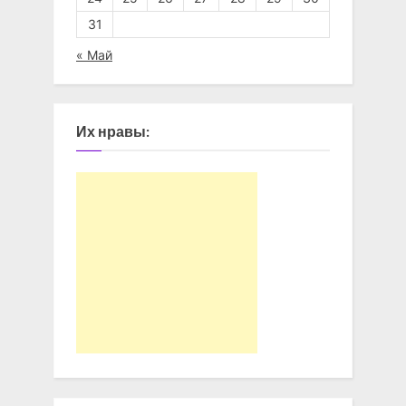
31
« Май
Их нравы: