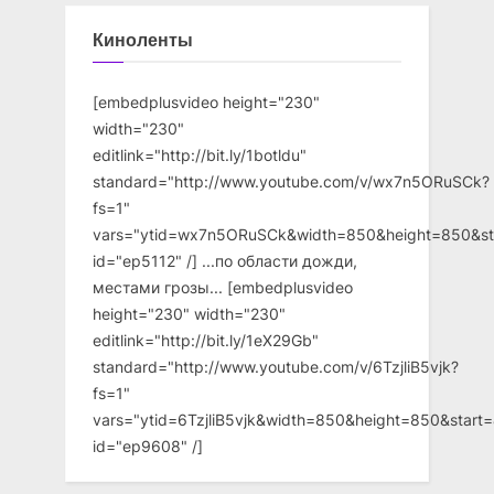
Киноленты
[embedplusvideo height="230"
width="230"
editlink="http://bit.ly/1botldu"
standard="http://www.youtube.com/v/wx7n5ORuSCk?
fs=1"
vars="ytid=wx7n5ORuSCk&width=850&height=850&st
id="ep5112" /] ...по области дожди,
местами грозы... [embedplusvideo
height="230" width="230"
editlink="http://bit.ly/1eX29Gb"
standard="http://www.youtube.com/v/6TzjliB5vjk?
fs=1"
vars="ytid=6TzjliB5vjk&width=850&height=850&star
id="ep9608" /]