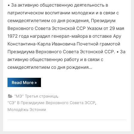
• За активную общественную деятельность в
В
президиуме
патриотическом воспитании молодежи и в связи с
Верховного
семидесятилетием со дня рождения, Президиум
совета
Верховного Совета Эстонской ССР Указом от 29 мая
ЭССР
1972 года наградил генерал-майора в отставке Ару
Константина-Карла Ивановича Почетной грамотой
Президиума Верховного Совета Эстонской ССР. • За
активную общественную работу и в связи с
семидесятилетием со дня рождения…
“В
Read More
»
президиуме
Верховного
совета
,
"МЭ" Третья страница
ЭССР”
,
"СЭ" В Президиуме Верховного Совета ЭССР
Молодёжь Эстонии