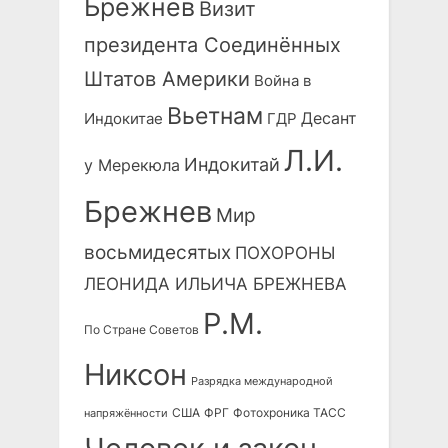
Брежнев
Визит
президента Соединённых
Штатов Америки
Война в
Вьетнам
Десант
Индокитае
ГДР
Л.И.
Индокитай
у Мерекюла
Брежнев
Мир
восьмидесятых
ПОХОРОНЫ
ЛЕОНИДА ИЛЬИЧА БРЕЖНЕВА
Р.М.
По Стране Советов
Никсон
Разрядка международной
США
ФРГ
Фотохроника ТАСС
напряжённости