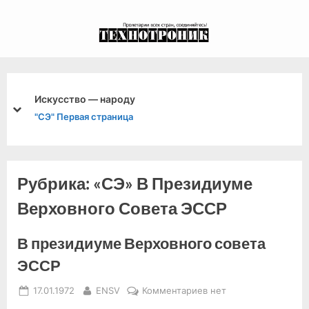
Skip
to
экспериментальный
content
канал связи из 1972
года, в 2022-й.
Искусство — народу
prev
next
"СЭ" Первая страница
Рубрика:
«СЭ» В Президиуме
Верховного Совета ЭССР
В президиуме Верховного совета
ЭССР
Posted
By
к
17.01.1972
ENSV
Комментариев
нет
on
записи