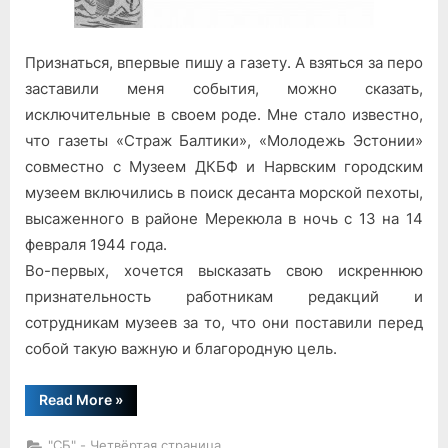
Признаться, впервые пишу а газету. А взяться за перо
заставили меня события, можно сказать,
исключительные в своем роде. Мне стало известно,
что газеты «Страж Балтики», «Молодежь Эстонии»
совместно с Музеем ДКБФ и Нарвским городским
музеем включились в поиск десанта морской пехоты,
высаженного в районе Мерекюла в ночь с 13 на 14
февраля 1944 года.
Во-первых, хочется высказать свою искреннюю
признательность работникам редакций и
сотрудникам музеев за то, что они поставили перед
собой такую важную и благородную цель.
“Как
Read More
»
нас
готовили”
"СБ" - Четвёртая страница