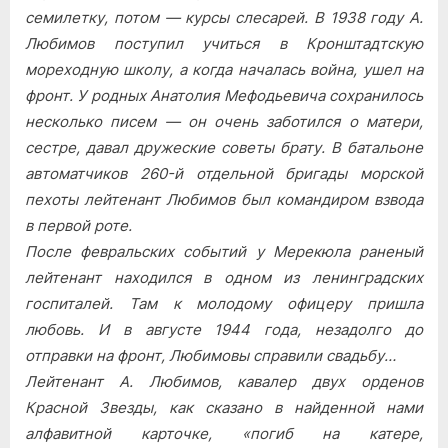
семилетку, потом — курсы слесарей. В 1938 году А.
Любимов поступил учиться в Кронштадтскую
мореходную школу, а когда началась война, ушел на
фронт. У родных Анатолия Мефодьевича сохранилось
несколько писем — он очень заботился о матери,
сестре, давал дружеские советы брату. В батальоне
автоматчиков 260-й отдельной бригады морской
пехоты лейтенант Любимов был командиром взвода
в первой роте.
После февральских событий у Мерекюла раненый
лейтенант находился в одном из ленинградских
госпиталей. Там к молодому офицеру пришла
любовь. И в августе 1944 года, незадолго до
отправки на фронт, Любимовы справили свадьбу…
Лейтенант А. Любимов, кавалер двух орденов
Красной Звезды, как сказано в найденной нами
алфавитной карточке, «погиб на катере,