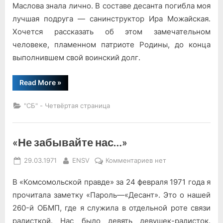
Маслова знала лично. В составе десанта погибла моя
лучшая подруга — санинструктор Ира Можайская.
Хочется рассказать об этом замечательном
человеке, пламенном патриоте Родины, до конца
выполнившем свой воинский долг.
“Подруги
Read More
»
мои
боевые”
"СБ" - Четвёртая страница
«Не забывайте нас…»
Posted
By
к
29.03.1971
ENSV
Комментариев
нет
on
записи
В «Комсомольской правде» за 24 февраля 1971 года я
«Не
забывайте
прочитала заметку «Пароль—«Десант». Это о нашей
нас…»
260-й ОБМП, где я служила в отдельной роте связи
радисткой. Нас было девять девушек-радисток.