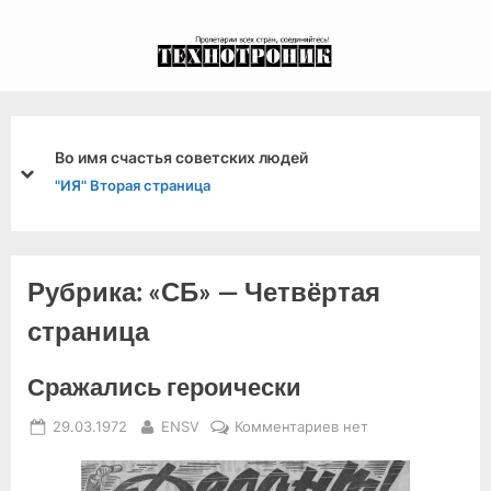
Skip
to
экспериментальный
content
канал связи из 1972
года, в 2022-й.
Указ Президиума Верховного Совета 
prev
next
"ИЯ" Вторая страница
Рубрика:
«СБ» — Четвёртая
страница
Сражались героически
Posted
By
к
29.03.1972
ENSV
Комментариев
нет
on
записи
Сражались