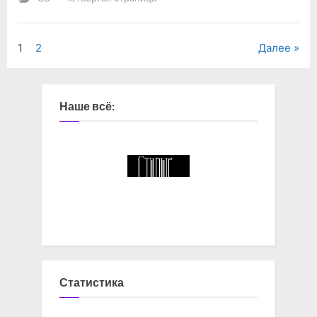
Навигация
1
2
Далее
по
записям
Наше всё:
Статистика