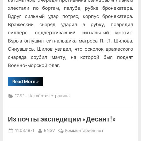
хлестали по бортам, палубе, рубке бронекатера.
Вдруг сильный удар потряс, корпус бронекатера.
Вражеский снаряд ударил в рубку, повредил
пиллерс, поддерживавший сигнальный мостик.
Взрыв оглушил сигнальщика матроса П. Л. Шилова.
Очнувшись, Шилов увидел, что осколок вражеского
снаряда срубил мачту, на которой был поднят
Военно-морской флаг.
“Подвиг
Read More
»
матроса
Шилова”
"СБ" - Четвёртая страница
Из почты экспедиции «Десант!»
Posted
By
к
11.03.1971
ENSV
Комментариев
нет
on
записи