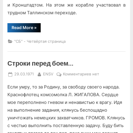
и Кронштадтом. На этом же корабле участвовал в
трудном Таллинском переходе.
“Из
Read More
»
почты
экспедиции
«Десант»”
"СБ" - Четвёртая страница
Строки перед боем…
Posted
By
к
29.03.1971
ENSV
Комментариев
нет
on
записи
Если умру, то за Родину, за свободу своего народа.
Строки
перед
Краснофлотец комсомолка Л. ЖИГАЛОВА. Сердце
боем…
мое переполнено гневом и ненавистью к врагу. Идя
на выполнение задания, клянусь беспощадно
уничтожать немецких захватчиков. ГРОМОВ. Клянусь
с честью выполнить поставленную задачу. Буду бить