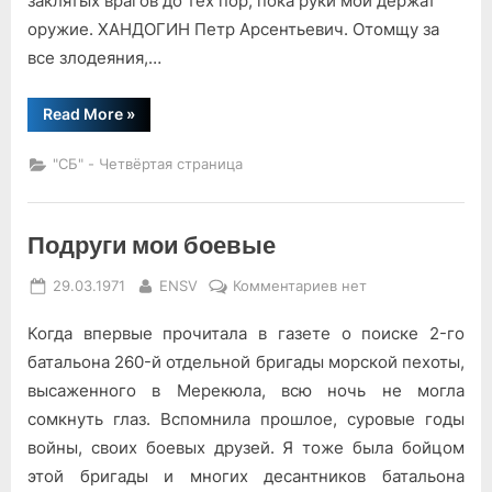
заклятых врагов до тех пор, пока руки мои держат
оружие. ХАНДОГИН Петр Арсентьевич. Отомщу за
все злодеяния,…
“Строки
Read More
»
перед
боем…”
"СБ" - Четвёртая страница
Подруги мои боевые
Posted
By
к
29.03.1971
ENSV
Комментариев
нет
on
записи
Когда впервые прочитала в газете о поиске 2-го
Подруги
мои
батальона 260-й отдельной бригады морской пехоты,
боевые
высаженного в Мерекюла, всю ночь не могла
сомкнуть глаз. Вспомнила прошлое, суровые годы
войны, своих боевых друзей. Я тоже была бойцом
этой бригады и многих десантников батальона