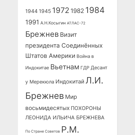
1984
1972
1982
1944
1945
1991
А.Н.Косыгин
АТЛАС-72
Брежнев
Визит
президента Соединённых
Штатов Америки
Война в
Вьетнам
Десант
Индокитае
ГДР
Л.И.
Индокитай
у Мерекюла
Брежнев
Мир
восьмидесятых
ПОХОРОНЫ
ЛЕОНИДА ИЛЬИЧА БРЕЖНЕВА
Р.М.
По Стране Советов