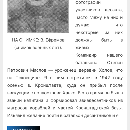
фотографий
участников десанта,
часто гляжу на них и
думаю, что
некоторые из них
должны быть в
НА СНИМКЕ: В. Ефремов
живых.
(снимок военных лет).
Командир нашего
батальона Степан
Петрович Маслов — уроженец деревни Холое, что
на Псковщине. Я с ним встретился в 1942 году
осенью в. Кронштадте, куда он прибыл после
эвакуации с полуострова Ханко. В это время он был в
звании капитана и формировал авиадесантников из
матросов кораблей и частей Кронштадтской базы.
Изъявил желание пойти в батальон десантников и я.
“Не