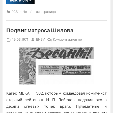
Read More
»
забуду
тебя
комбат”
"СБ" - Четвёртая страница
Подвиг матроса Шилова
Posted
By
к
19.03.1971
ENSV
Комментариев
нет
on
записи
Подвиг
матроса
Шилова
Катер МБКА — 562, которым командовал коммунист
старший лейтенант И. П. Лебедев, подавил около
десяти огневых точек врага. Пулеметные и
автоматные очереди противника свинцовым ливнем