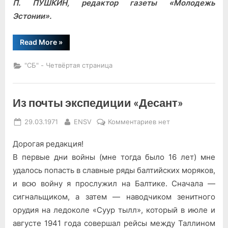
П. ПУШКИН, редактор газеты «Молодежь
Эстонии».
“Сражались
Read More
»
героически”
"СБ" - Четвёртая страница
Из почты экспедиции «Десант»
Posted
By
к
29.03.1971
ENSV
Комментариев
нет
on
записи
Дорогая редакция!
Из
почты
В первые дни войны (мне тогда было 16 лет) мне
экспедиции
удалось попасть в славные ряды балтийских моряков,
«Десант»
и всю войну я прослужил на Балтике. Сначала —
сигнальщиком, а затем — наводчиком зенитного
орудия на ледоколе «Суур тылл», который в июле и
августе 1941 года совершал рейсы между Таллином