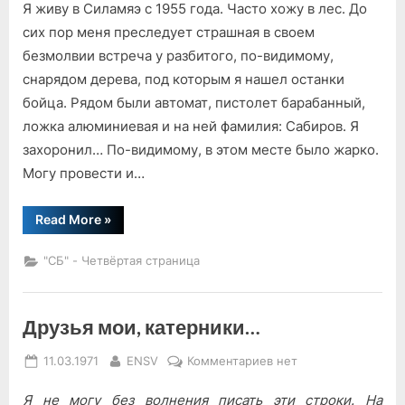
Я живу в Силамяэ с 1955 года. Часто хожу в лес. До
Из
почты
сих пор меня преследует страшная в своем
экспедиции
безмолвии встреча у разбитого, по-видимому,
«Десант!»
снарядом дерева, под которым я нашел останки
бойца. Рядом были автомат, пистолет барабанный,
ложка алюминиевая и на ней фамилия: Сабиров. Я
захоронил… По-видимому, в этом месте было жарко.
Могу провести и…
“Из
Read More
»
почты
экспедиции
«Десант!»”
"СБ" - Четвёртая страница
Друзья мои, катерники…
Posted
By
к
11.03.1971
ENSV
Комментариев
нет
on
записи
Я не могу без волнения писать эти строки. На
Друзья