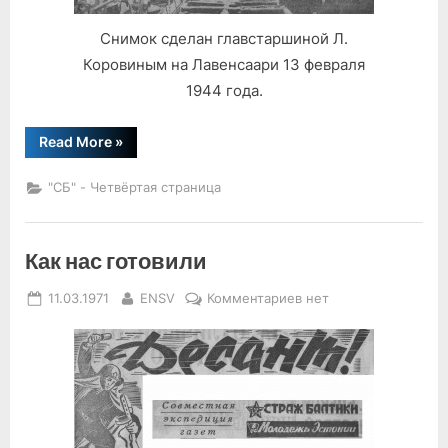
Снимок сделан главстаршиной Л.
Коровиным на Лавенсаари 13 февраля
1944 года.
“Друзья
Read More
»
мои,
катерники…”
"СБ" - Четвёртая страница
Как нас готовили
Posted
By
к
11.03.1971
ENSV
Комментариев
нет
on
записи
Как
нас
готовили