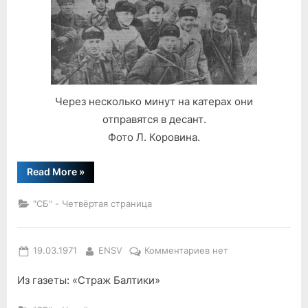
Через несколько минут на катерах они
отправятся в десант.
Фото Л. Коровина.
“«Не
Read More
»
забывайте
нас…»”
"СБ" - Четвёртая страница
Posted
By
к
19.03.1971
ENSV
Комментариев
нет
on
записи
Из газеты: «Страж Балтики»