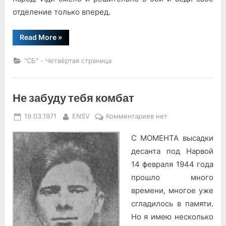
отделение только вперед.
“Строки
Read More
»
перед
боем”
"СБ" - Четвёртая страница
Не забуду тебя комбат
Posted
By
к
19.03.1971
ENSV
Комментариев
нет
on
записи
С МОМЕНТА высадки
Не
забуду
десанта под Нарвой
тебя
14 февраля 1944 года
комбат
прошло много
времени, многое уже
сгладилось в памяти.
Но я имею несколько