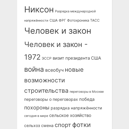
Никсон
Разрядка международной
США
ФРГ
Фотохроника ТАСС
напряжённости
Человек и закон
Человек и закон -
1972
визит президента США
ЭССР
война
новые
всеобуч
возможности
строительства
переговоры в Москве
победа
переговоры о переговорах
похороны
разрядка напряжённости
сельское хозяйство
сегодня в мире
фотки
спорт
сельхоз
смена