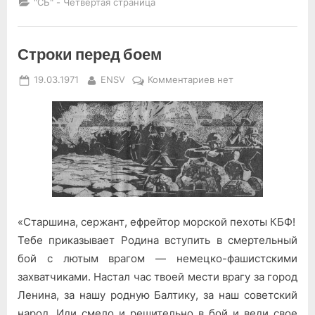
"СБ" - Четвёртая страница
Строки перед боем
Posted
By
к
19.03.1971
ENSV
Комментариев
нет
on
записи
Строки
перед
боем
«Старшина, сержант, ефрейтор морской пехоты КБФ!
Тебе приказывает Родина вступить в смертельный
бой с лютым врагом — немецко-фашистскими
захватчиками. Настал час твоей мести врагу за город
Ленина, за нашу родную Балтику, за наш советский
народ. Иди смело и решительно в бой и веди свое