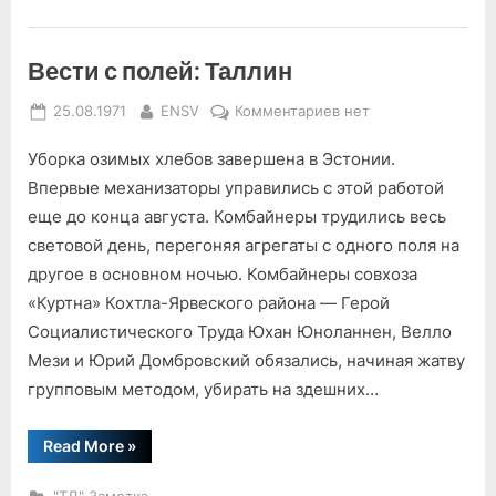
Вести с полей: Таллин
Posted
By
к
25.08.1971
ENSV
Комментариев
нет
on
записи
Уборка озимых хлебов завершена в Эстонии.
Вести
с
Впервые механизаторы управились с этой работой
полей:
еще до конца августа. Комбайнеры трудились весь
Таллин
свето­вой день, перегоняя агрегаты с одного поля на
другое в основном ночью. Комбайне­ры совхоза
«Куртна» Кохтла-Ярвеского района — Герой
Социалистического Труда Юхан Юноланнен, Велло
Мези и Юрий Домбровский обязались, начиная жатву
груп­повым методом, убирать на здешних…
“Вести
Read More
»
с
полей:
Таллин”