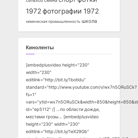
сельхоз
смена
1972
фотографии 1972
школа
химическая промышленность
Киноленты
[embedplusvideo height="230"
width="230"
editlink="http://bit.ly/1botldu"
standard="http://www.youtube.com/v/wx7n5ORuSCk?
fs=1"
vars="ytid=wx7n5ORuSCk&width=850&height=850&st
id="ep5112" /] ...по области дожди,
местами грозы... [embedplusvideo
height="230" width="230"
editlink="http://bit.ly/1eX29Gb"