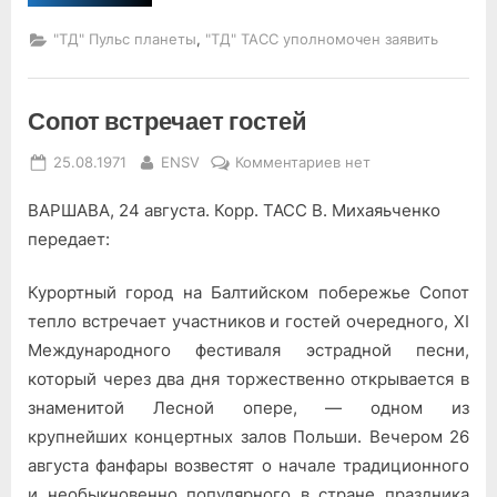
работы,
без
надежд”
,
"ТД" Пульс планеты
"ТД" ТАСС уполномочен заявить
Сопот встречает гостей
Posted
By
к
25.08.1971
ENSV
Комментариев
нет
on
записи
ВАРШАВА, 24 августа. Корр. ТАСС В. Михаяьченко
Сопот
встречает
передает:
гостей
Курортный город на Балтий­ском побережье Сопот
тепло встречает участников и гостей очередного, XI
Международного фестиваля эстрадной песни,
который через два дня торжественно открывается в
знаменитой Лесной опере, — одном из
крупнейших концертных залов Польши. Вече­ром 26
августа фанфары возве­стят о начале традиционного
и необыкновенно популярного в стране праздника