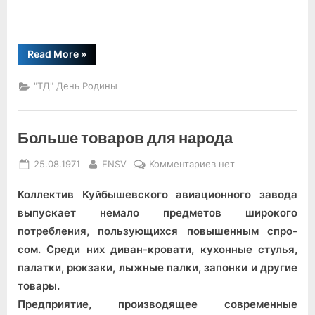
“Братская
Read More
»
дружба
и
солидарность”
"ТД" День Родины
Больше товаров для народа
Posted
By
к
25.08.1971
ENSV
Комментариев
нет
on
записи
Коллектив Куйбышевского авиационного завода
Больше
товаров
выпускает немало предметов широкого
для
потребления, пользующихся повышенным спро­
народа
сом. Среди них диван-кровати, кухонные стулья,
палатки, рюкзаки, лыжные палки, запонки и другие
товары.
Предприятие, произво­дящее современные