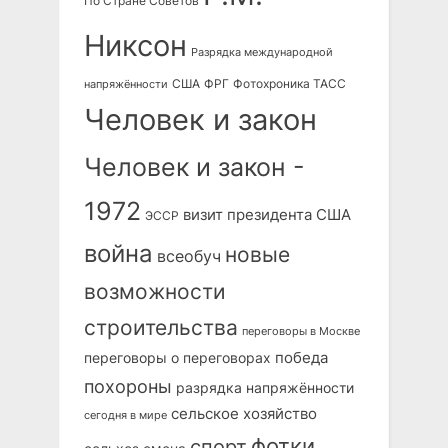
По Стране Советов
Никсон
Разрядка международной
США
ФРГ
Фотохроника ТАСС
напряжённости
Человек и закон
Человек и закон -
1972
визит президента США
ЭССР
война
новые
всеобуч
возможности
строительства
переговоры в Москве
победа
переговоры о переговорах
похороны
разрядка напряжённости
сельское хозяйство
сегодня в мире
фотки
спорт