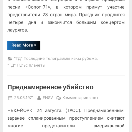
песни «Сопот-71», в котором примут уча­стие
представители 23 стран ми­ра. Праздник продлится
четыре дня и закончится большим концертом
лаурятов.
“Сопот
Read More
»
встречает
гостей”
,
"ТД" Последние телеграммы из-за рубежа
"ТД" Пульс планеты
Преднамеренное убийство
Posted
By
к
25.08.1971
ENSV
Комментариев
нет
on
записи
НЬЮ-ЙОРК, 24 августа. (ТАСС). Преднамеренным,
Преднамеренное
убийство
заранее сплани­рованным преступлением считают
многие представители американской