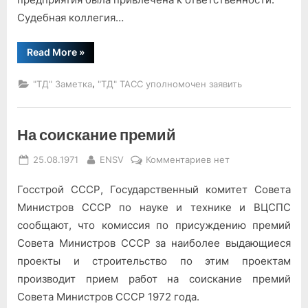
Су­дебная коллегия…
“За
Read More
»
нарушение
стандарта
—
,
"ТД" Заметка
"ТД" ТАСС уполномочен заявить
под
суд”
На соискание премий
Posted
By
к
25.08.1971
ENSV
Комментариев
нет
on
записи
Госстрой СССР, Государственный комитет Совета
На
соискание
Министров СССР по науке и технике и ВЦСПС
премий
сообща­ют, что комиссия по присуждению премий
Совета Министров СССР за наиболее выдающиеся
проекты и строительство по этим проектам
производит прием работ на соиска­ние премий
Совета Министров СССР 1972 года.