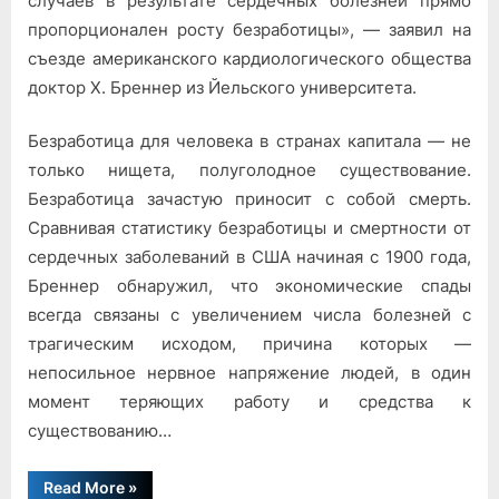
случаев в результате сердечных болезней прямо
надежд
пропорционален росту безработицы», — заявил на
съезде американского кардиологического общества
доктор X. Бреннер из Йельского университета.
Безработица для человека в странах капитала — не
только нищета, полуголодное существование.
Безработица зачастую приносит с собой смерть.
Сравнивая статистику безработицы и смертности от
сердечных заболеваний в США начиная с 1900 года,
Бреннер обнаружил, что экономические спады
всегда связаны с увеличением числа болезней с
трагическим исходом, причина которых —
непосильное нервное напряжение людей, в один
момент теряющих работу и средства к
существованию…
“Без
Read More
»