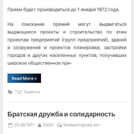
Прием будет производиться до 1 января 1972 года.
На соискание премий могут вы­двигаться
выдающиеся проекты и строительство по этим
проектам предприятий (групп предприятий), зданий
и сооружений и проектов планировки, застройки
городов и других населенных пунктов, полу­чивших
широкое общественное при-
“На
Read More
»
соискание
премий”
"ТД" Заметка
Братская дружба и солидарность
Posted
By
к
25.08.1971
ENSV
Комментариев
нет
on
записи