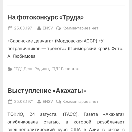
На фотоконкурс «Труда»
Posted
By
к
25.08.1971
ENSV
Комментариев
нет
on
записи
«Саранские девчата» (Мордовская АССР) «У
На
фотоконкурс
пограничников — тревога» (Приморский край). Фото:
«Труда»
А. Любимова
,
"ТД" День Родины
"ТД" Репортаж
Выступление «Акахаты»
Posted
By
к
25.08.1971
ENSV
Комментариев
нет
on
записи
ТОКИО, 24 августа. (ТАСС). Га­зета «Акахата»
Выступление
«Акахаты»
опубликовала статью, в которой разоблачает
внешнеполи­тический курс США в Азии в связи с