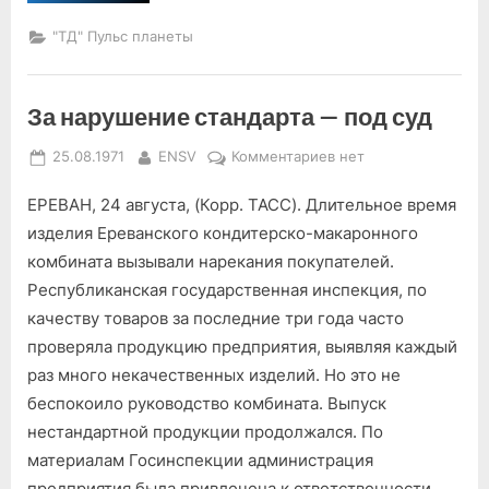
и
тревога”
"ТД" Пульс планеты
За нарушение стандарта — под суд
Posted
By
к
25.08.1971
ENSV
Комментариев
нет
on
записи
ЕРЕВАН, 24 августа, (Корр. ТАСС). Длительное время
За
нарушение
изделия Ереванского кондитерско-макаронного
стандарта
комбината вызывали нарекания покупателей.
—
Республиканская госу­дарственная инспекция, по
под
качеству товаров за последние три года ча­сто
суд
проверяла продукцию предприя­тия, выявляя каждый
раз много не­качественных изделий. Но это не
беспокоило руководство комбината. Выпуск
нестандартной продукции продолжался. По
материалам Госинспекции ад­министрация
предприятия была привлечена к ответственности.