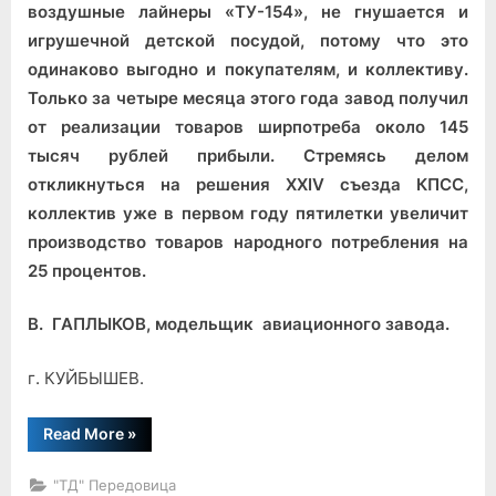
воздушные лайнеры «ТУ-154», не гнушается и
игрушечной детской посудой, потому что это
одинаково выгодно и покупателям, и коллективу.
Только за четыре месяца этого года за­вод получил
от реализации товаров ширпотреба около 145
тысяч рублей прибыли. Стремясь делом
откликнуться на решения
XXIV
съезда КПСС,
коллектив уже в первом году пятилетки увеличит
про­изводство товаров народного потребления на
25 процентов.
В. ГАПЛЫКОВ, модельщик авиационного завода.
г. КУЙБЫШЕВ.
“Больше
Read More
»
товаров
для
народа”
"ТД" Передовица