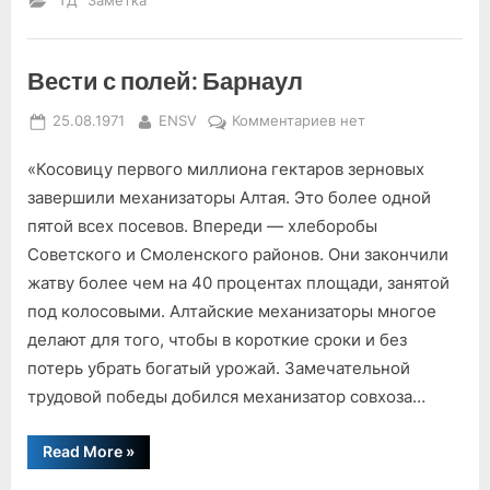
"ТД" Заметка
Вести с полей: Барнаул
Posted
By
к
25.08.1971
ENSV
Комментариев
нет
on
записи
«Косовицу первого миллиона гектаров зерновых
Вести
с
завершили механиза­торы Алтая. Это более одной
полей:
пятой всех посевов. Впереди — хлеборобы
Барнаул
Советского и Смоленского районов. Они закончили
жатву более чем на 40 процентах площади, занятой
под колосовыми. Алтайские механизаторы многое
делают для того, чтобы в короткие сроки и без
потерь убрать богатый урожай. Замечательной
трудовой победы добился механизатор совхоза…
“Вести
Read More
»
с
полей: