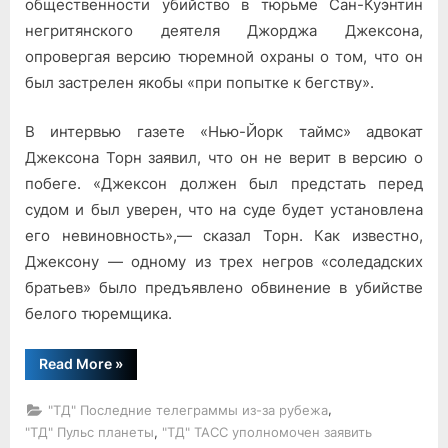
общественности убийство в тюрьме Сан-Куэнтин
негритянского деятеля Джорджа Джексона,
опровергая версию тюремной охраны о том, что он
был застрелен якобы «при по­пытке к бегству».
В интервью газете «Нью-Йорк таймс» адвокат
Джексона Торн за­явил, что он не верит в версию о
побеге. «Джексон должен был пред­стать перед
судом и был уверен, что на суде будет установлена
его невиновность»,— сказал Торн. Как известно,
Джексону — одному из трех негров «соледадских
братьев» было предъявлено обвинение в убийстве
белого тюремщика.
“Преднамеренное
Read More
»
убийство”
,
"ТД" Последние телеграммы из-за рубежа
,
"ТД" Пульс планеты
"ТД" ТАСС уполномочен заявить