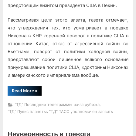
предстоящим визитом президента США в Пекин.
Рассматривая цели этого визита, газета отмечает,
что утверждения тех, кто усматривает в поездке
Ник­сона в КНР коренной поворот в по­литике США в
отношении Китая, от­каз от агрессивной войны во
Вьетна­ме, поворот от политики холодной войны,
представляют собой лишенное всякого основания
приукрашивание политики США, «доктрины Никсона»
и американского империализма во­обще.
“Выступление
Read More
»
«Акахаты»”
,
"ТД" Последние телеграммы из-за рубежа
,
"ТД" Пульс планеты
"ТД" ТАСС уполномочен заявить
Неуверенность и тревога