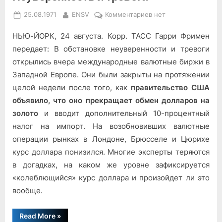
Posted
By
к
25.08.1971
ENSV
Комментариев
нет
on
записи
НЬЮ-ЙОРК, 24 августа. Корр. ТАСС Гарри Фримен
Неуверенность
и
передает: В обстановке неуверенности и тревоги
тревога
открылись вчера международные ва­лютные биржи в
Западной Европе. Они были закрыты на протяжении
целой недели после того, как
пра­вительство США
объявило, что оно прекращает обмен долларов на
зо­лото
и вводит дополнительный 10-процентный
налог на импорт. На возобновивших валютные
операции рынках в Лондоне, Брюсселе и Цю­рихе
курс доллара понизился. Мно­гие эксперты теряются
в догадках, на каком же уровне зафиксируется
«колеблющийся» курс доллара и произойдет ли это
вообще.
“Неуверенность
Read More
»