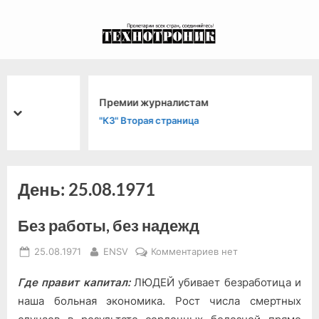
Skip
to
экспериментальный
content
канал связи из 1972
года, в 2022-й.
Премии журналистам
prev
next
"КЗ" Вторая страница
День:
25.08.1971
Без работы, без надежд
Posted
By
к
25.08.1971
ENSV
Комментариев
нет
on
записи
Где правит капитал:
ЛЮДЕЙ убивает безработица и
Без
работы,
наша больная экономика. Рост числа смертных
без