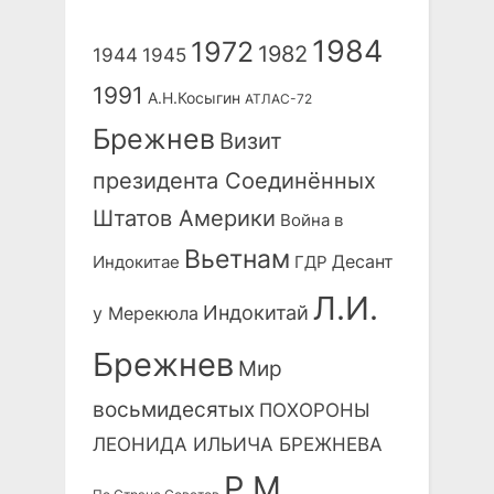
1984
1972
1982
1944
1945
1991
А.Н.Косыгин
АТЛАС-72
Брежнев
Визит
президента Соединённых
Штатов Америки
Война в
Вьетнам
Десант
Индокитае
ГДР
Л.И.
Индокитай
у Мерекюла
Брежнев
Мир
восьмидесятых
ПОХОРОНЫ
ЛЕОНИДА ИЛЬИЧА БРЕЖНЕВА
Р.М.