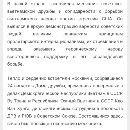
В нашей стране закончился ме­сячник советско-
Братская
дружба
вьетнамской дру­жбы и солидарности с борьбой
и
вьетнамского народа против агрес­сии США. Он
солидарность
вылился в яркую де­монстрацию верности советских
людей великим ленинским принци­пам
пролетарского интернациона­лизма, их стремления и
впредь оказывать героическому народу
всестороннюю поддержку в его справедливой
борьбе.
Тепло и сердечно встретили мо­сквичи, собравшиеся
24 августа в Доме дружбы, временных поверен­ных в
делах Демократической Рес­публики Вьетнам в СССР
Ву Тоана и Республики Южный Вьетнам в СССР Као
Ван Хунга, дипломати­ческих сотрудников посольств
ДРВ и РЮВ в Советском Союзе. Состо­явшийся здесь
вечер был посвя­щен окончанию месячника.