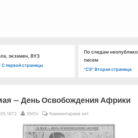
льный канал связи из 1972 года, в 2022-й.
По следам неопублик
ла, экзамен, ВУЗ
писем
" С первой страницы
"СЭ" Вторая страница
мая — День Освобождения Африки
sted
By
к
.05.1972
ENSV
Комментариев
нет
записи
25
мая