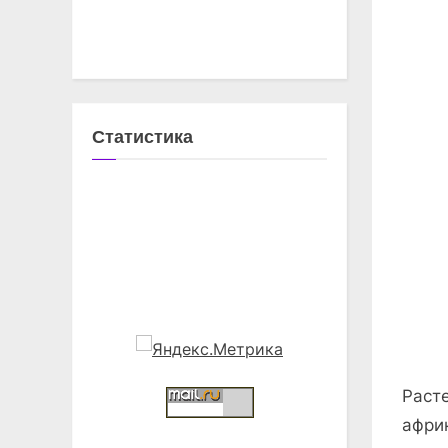
Статистика
Раст
афри