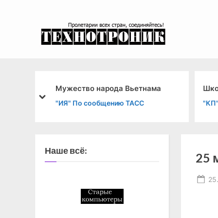
Skip
to
content
эксперимента
Ь
Мужество народа Вьетнама
Шко
prev
next
"ИЯ" По сообщению ТАСС
"КП
Наше всё:
25 
Po
25
on