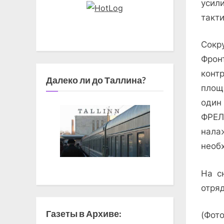
усил
такти
Сокр
Фрон
конт
Далеко ли до Таллина?
площ
один
ФРЕЛ
нала
необ
На с
отря
Газеты в Архиве:
(Фот