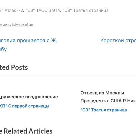
,
,
Э" Атлас-72
"СЭ" ТАСС и ЭТА
"СЭ" Третья страница
gs:
,
рика
Мозамбик
вигация
N
голия прощается с Ж.
Короткой стр
e
мбу
x
ted Posts
t
писям
P
o
Отъезд из Москвы
s
ружеское поздравление
Президента. США Р.Ни
t
v
t
КП" С первой страницы
"СЭ" Третья страница
:
 Related Articles