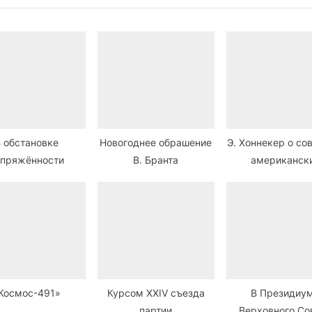
 обстановке
Новогоднее обрашение
Э. Хоннекер о со
апряжённости
В. Бранта
американск
переговора
Космос-491»
Курсом XXIV съезда
В Президиу
партии
Верховного Со