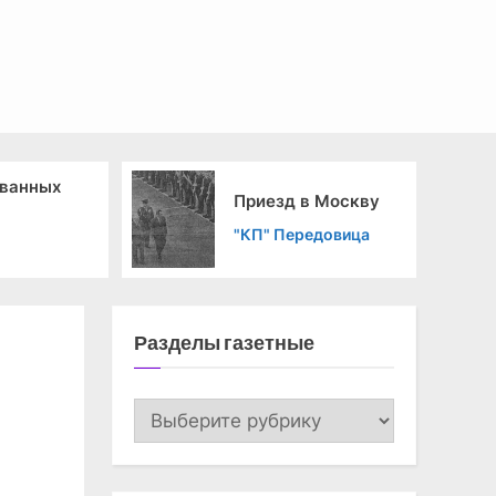
ованных
Ре
Приезд в Москву
Кр
"КП" Передовица
"М
Разделы газетные
Разделы
газетные