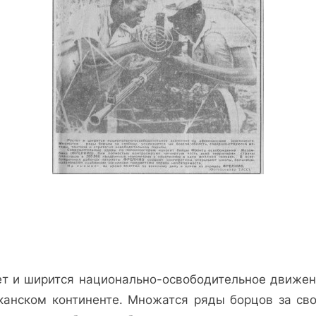
—
День
Освобождения
Африки
ет и ширится национально-освободительное движен
канском континенте. Множатся ряды борцов за сво