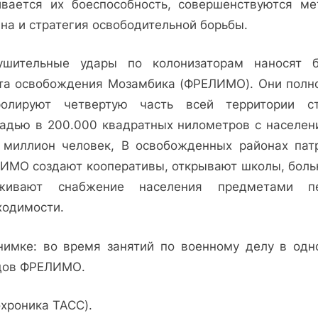
ивается их боеспособность, совершенствуются ме
на и стратегия освободительной борьбы.
ушительные удары по колонизаторам наносят 
та освобождения Мозамбика (ФРЕЛИМО). Они полн
ролируют четвертую часть всей территории с
адью в 200.000 квадратных нилометров с населен
 миллион человек, В освобожденных районах пат
ИМО создают кооперативы, открывают школы, боль
живают снабжение населения предметами п
ходимости.
нимке: во время занятий по военному делу в одн
дов ФРЕЛИМО.
охроника ТАСС).