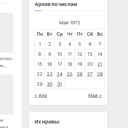
Архив по числам
Май 1972
Пн
Вт
Ср
Чт
Пт
Сб
Вс
1
2
3
4
5
6
7
8
9
10
11
12
13
14
ветско-
15
16
17
18
19
20
21
их
х
22
23
24
25
26
27
28
29
30
31
« Апр
Май »
ме
Их нравы:
вета