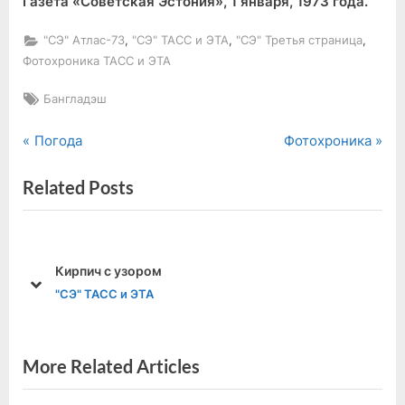
Газета «Советская Эстония», 1 января, 1973 года.
,
,
,
"СЭ" Атлас-73
"СЭ" ТАСС и ЭТА
"СЭ" Третья страница
Фотохроника ТАСС и ЭТА
Tags:
Бангладэш
P
N
Навигация
Погода
Фотохроника
r
e
по
Related Posts
e
x
v
t
записям
i
P
o
o
Кирпич с узором
u
s
prev
next
"СЭ" ТАСС и ЭТА
s
t
P
:
o
More Related Articles
s
t