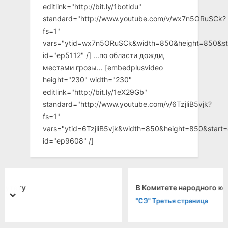
editlink="http://bit.ly/1botldu"
standard="http://www.youtube.com/v/wx7n5ORuSCk?
fs=1"
vars="ytid=wx7n5ORuSCk&width=850&height=850&st
id="ep5112" /] ...по области дожди,
местами грозы... [embedplusvideo
height="230" width="230"
editlink="http://bit.ly/1eX29Gb"
standard="http://www.youtube.com/v/6TzjliB5vjk?
fs=1"
vars="ytid=6TzjliB5vjk&width=850&height=850&star
id="ep9608" /]
В Комитете народного контроля ЭССР
prev
next
"СЭ" Третья страница