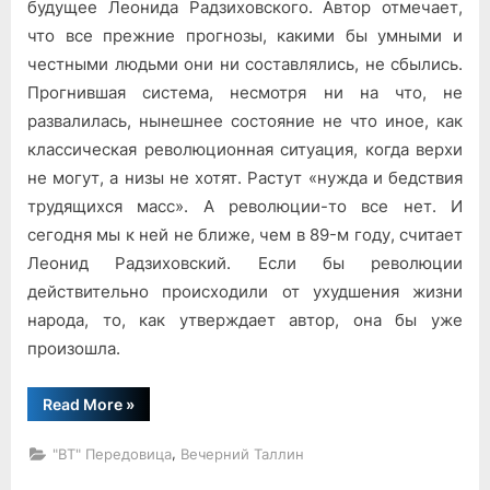
из
будущее Леонида Радзиховского. Автор отмечает,
Европы
что все прежние прогнозы, какими бы умными и
на
честными людьми они ни составлялись, не сбылись.
Балтийские
Прогнившая система, несмотря ни на что, не
страны
развалилась, нынешнее состояние не что иное, как
классическая революционная ситуация, когда верхи
не могут, а низы не хотят. Растут «нужда и бедствия
трудящихся масс». А революции-то все нет. И
сегодня мы к ней не ближе, чем в 89-м году, считает
Леонид Радзиховский. Если бы революции
действительно происходили от ухудшения жизни
народа, то, как утверждает автор, она бы уже
произошла.
“Взгляд
Read More
»
из
Европы
на
,
"ВТ" Передовица
Вечерний Таллин
Балтийские
страны”