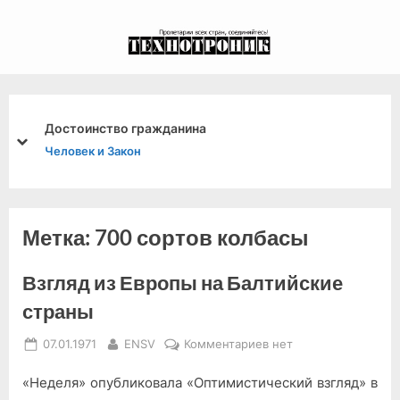
Skip
to
экспериментальный
content
канал связи из 1972
года, в 2022-й.
нство гражданина
prev
next
 и Закон
Метка:
700 сортов колбасы
Взгляд из Европы на Балтийские
страны
Posted
By
к
07.01.1971
ENSV
Комментариев
нет
on
записи
«Неделя» опубликовала «Оптимистический взгляд» в
Взгляд