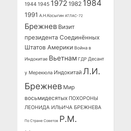
1984
1972
1982
1944
1945
1991
А.Н.Косыгин
АТЛАС-72
Брежнев
Визит
президента Соединённых
Штатов Америки
Война в
Вьетнам
Десант
Индокитае
ГДР
Л.И.
Индокитай
у Мерекюла
Брежнев
Мир
восьмидесятых
ПОХОРОНЫ
ЛЕОНИДА ИЛЬИЧА БРЕЖНЕВА
Р.М.
По Стране Советов