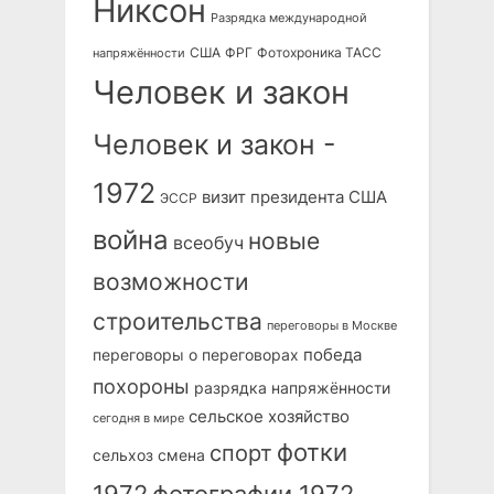
Никсон
Разрядка международной
США
ФРГ
Фотохроника ТАСС
напряжённости
Человек и закон
Человек и закон -
1972
визит президента США
ЭССР
война
новые
всеобуч
возможности
строительства
переговоры в Москве
победа
переговоры о переговорах
похороны
разрядка напряжённости
сельское хозяйство
сегодня в мире
фотки
спорт
сельхоз
смена