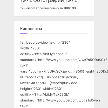
1972
фотографии 1972
школа
химическая промышленность
Киноленты
[embedplusvideo height="230"
width="230"
editlink="http://bit.ly/1botldu"
standard="http://www.youtube.com/v/wx7n5ORuSCk?
fs=1"
vars="ytid=wx7n5ORuSCk&width=850&height=850&st
id="ep5112" /] ...по области дожди,
местами грозы... [embedplusvideo
height="230" width="230"
editlink="http://bit.ly/1eX29Gb"
standard="http://www.youtube.com/v/6TzjliB5vjk?
fs=1"