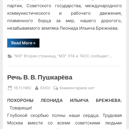
партии, Советского государства, международного
коммунистического и рабочего движения,
пламенного борца за мир, нашего дорогого,
незабываемого земляка Леонида Ильича Брежнева.
“Речь
Read More
»
А.
Ф.
Гордиенко”
,
"МЭ" Вторая страница
"МЭ" ЭТА и ТАСС сообщает...
Речь В. В. Пушкарёва
Posted
By
к
16.11.1962
ENSV
Комментариев
нет
on
записи
ПОХОРОНЫ ЛЕОНИДА ИЛЬИЧА БРЕЖНЕВА
:
Речь
В.
Товарищи!
В.
Глубокой скорбью полны наши сердца. Трудовая
Пушкарёва
Москва вместе со всеми советскими людьми