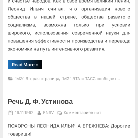
и счастье народов. Как в свое время великий Ленин,
Леонид Ильич считал, что организация нового
общества в нашей стране, общества развитого
социализма, возможна только при условии
широкого, использования современной науки для
повышения эффективности производства и перевода
экономики на путь интенсивного развития.
“Речь
Read More
»
А.
П.
Александрова”
,
"МЭ" Вторая страница
"МЭ" ЭТА и ТАСС сообщает...
Речь Д. Ф. Устинова
Posted
By
к
16.11.1962
ENSV
Комментариев
нет
on
записи
ПОХОРОНЫ ЛЕОНИДА ИЛЬИЧА БРЕЖНЕВА: Дорогие
Речь
Д.
товарищи!