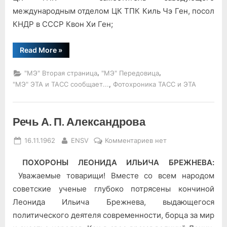
международным отделом ЦК ТПК Киль Чэ Ген, посол
КНДР в СССР Квон Хи Ген;
“Траурный
Read More
»
митинг
на
Красной
,
,
"МЭ" Вторая страница
"МЭ" Передовица
площади”
,
"МЭ" ЭТА и ТАСС сообщает...
Фотохроника ТАСС и ЭТА
Речь А. П. Александрова
Posted
By
к
16.11.1962
ENSV
Комментариев
нет
on
записи
ПОХОРОНЫ ЛЕОНИДА ИЛЬИЧА БРЕЖНЕВА:
Речь
А.
Уважаемые товарищи! Вместе со всем народом
П.
советские ученые глубоко потрясены кончиной
Александрова
Леонида Ильича Брежнева, выдающегося
политического деятеля современности, борца за мир