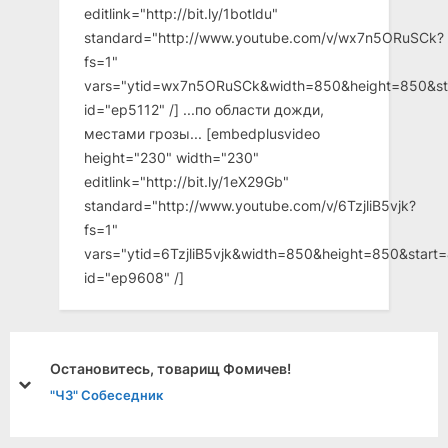
editlink="http://bit.ly/1botldu"
standard="http://www.youtube.com/v/wx7n5ORuSCk?
fs=1"
vars="ytid=wx7n5ORuSCk&width=850&height=850&st
id="ep5112" /] ...по области дожди,
местами грозы... [embedplusvideo
height="230" width="230"
editlink="http://bit.ly/1eX29Gb"
standard="http://www.youtube.com/v/6TzjliB5vjk?
fs=1"
vars="ytid=6TzjliB5vjk&width=850&height=850&star
id="ep9608" /]
Остановитесь, товарищ Фомичев!
prev
next
"ЧЗ" Собеседник