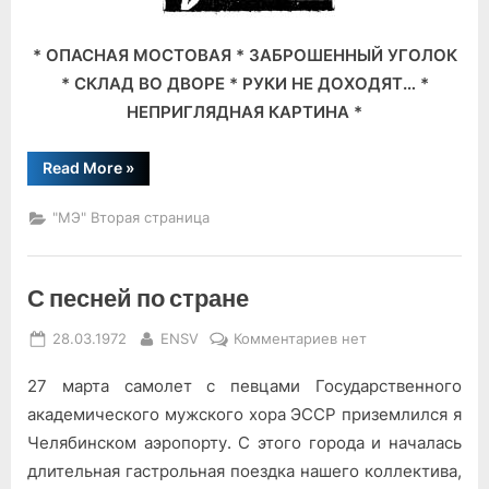
* ОПАСНАЯ МОСТОВАЯ * ЗАБРОШЕННЫЙ УГОЛОК
* СКЛАД ВО ДВОРЕ * РУКИ НЕ ДОХОДЯТ… *
НЕПРИГЛЯДНАЯ КАРТИНА *
“Быть
Read More
»
городу
краше”
"МЭ" Вторая страница
С песней по стране
Posted
By
к
28.03.1972
ENSV
Комментариев
нет
on
записи
27 марта самолет с певцами Государственного
С
песней
академического мужского хора ЭССР приземлился я
по
Челябинском аэропорту. С этого города и началась
стране
длительная гастрольная поездка нашего коллектива,