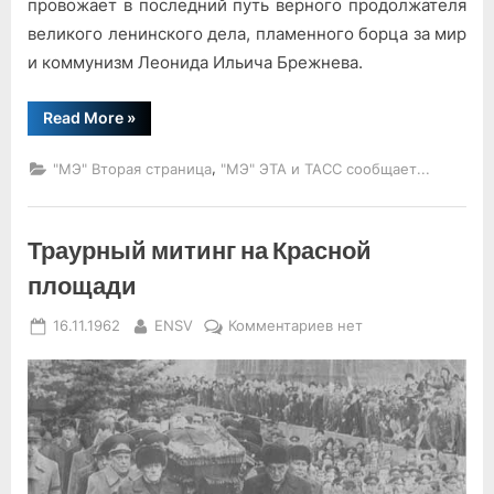
провожает в последний путь верного продолжателя
великого ленинского дела, пламенного борца за мир
и коммунизм Леонида Ильича Брежнева.
“Речь
Read More
»
В.
В.
Пушкарёва”
,
"МЭ" Вторая страница
"МЭ" ЭТА и ТАСС сообщает...
Траурный митинг на Красной
площади
Posted
By
к
16.11.1962
ENSV
Комментариев
нет
on
записи
Траурный
митинг
на
Красной
площади