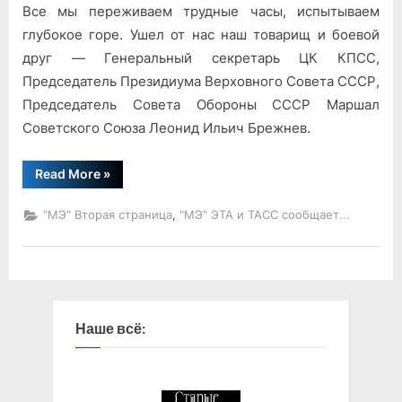
Ф.
Все мы переживаем трудные часы, испытываем
Устинова
глубокое горе. Ушел от нас наш товарищ и боевой
друг — Генеральный секретарь ЦК КПСС,
Председатель Президиума Верховного Совета СССР,
Председатель Совета Обороны СССР Маршал
Советского Союза Леонид Ильич Брежнев.
“Речь
Read More
»
Д.
Ф.
Устинова”
,
"МЭ" Вторая страница
"МЭ" ЭТА и ТАСС сообщает...
Наше всё: