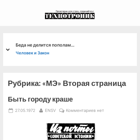
Skip
to
экспериментальный
content
канал связи из 1972
года, в 2022-й.
Беда не делится пополам…
prev
next
Человек и Закон
Рубрика:
«МЭ» Вторая страница
Быть городу краше
Posted
By
к
27.05.1972
ENSV
Комментариев
нет
on
записи
Быть
городу
краше