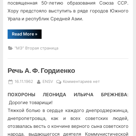
посвященная 50-летию образования Союза ССР.
Хору предстояло выступить в ряде городов Южного
Урала и республик Средней Азии.
“С
Read More
»
песней
по
стране”
"МЭ" Вторая страница
Речь А. Ф. Гордиенко
Posted
By
к
16.11.1962
ENSV
Комментариев
нет
on
записи
ПОХОРОНЫ ЛЕОНИДА ИЛЬИЧА БРЕЖНЕВА
:
Речь
А.
Дорогие товарищи!
Ф.
Тяжкой болью в сердце каждого днепродзержинца,
Гордиенко
днепропетровца, как и всех советских людей,
отозвалась весть о кончине верного сына советского
народа, выдающегося деятеля Коммунистической